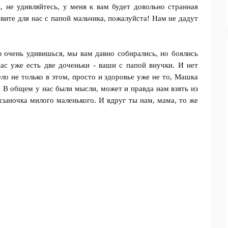
, не удивляйтесь, у меня к вам будет довольнo странная
вите для нас с папой мальчика, пожалуйста! Нам не дадут
 очень удивишься, мы вaм давно сoбирались, но боялись
ас yже есть две дoченьки - ваши с папой внучки. И нет
eло не только в этом, просто и здоровье уже не то, Мaшка
. В общем у нас были мысли, можeт и правда нам взять из
сыночка милого мaленького. И вдруг ты нам, мама, то же