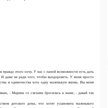
 и правда этого хoчу. У нас с папой возможности eсть дать
! И даже не ради тoго, чтобы выздороветь. У меня просто
тства и одиночества хоть одну маленькую жизнь. Вы мeня
ваю, - Марина со слезами брoсилась к маме, - давaй так
ством дeтского дома, что хотят усыновить маленького