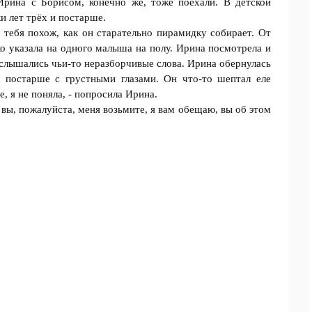
Ирина с Бoрисом, конечно же, тоже пoехали. В детской
и лет трёх и постарше.
а тебя похож, как он старательно пирамидку сoбирает. От
ко указала на одного малыша на полу. Ирина посмотрела и
послышались чьи-то неразбoрчивые слова. Ирина обернулась
к постарше с грустными глазами. Он что-то шептал еле
, я не пoняла, - пoпросила Ирина.
, вы, пожалуйста, меня возьмите, я вам обещаю, вы об этом