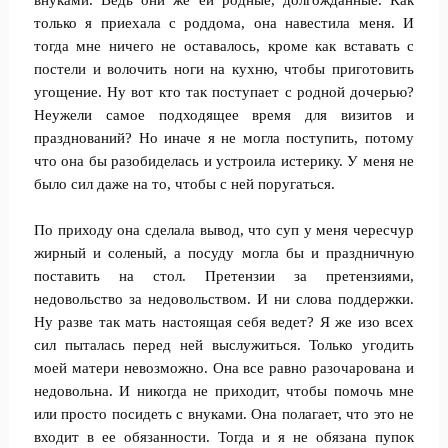
внуками. Ведь они же ей родные, долгожданные. Как
только я приехала с роддома, она навестила меня. И
тогда мне ничего не оставалось, кроме как вставать с
постели и волочить ноги на кухню, чтобы приготовить
угощение. Ну вот кто так поступает с родной дочерью?
Неужели самое подходящее время для визитов и
празднований? Но иначе я не могла поступить, потому
что она бы разобиделась и устроила истерику. У меня не
было сил даже на то, чтобы с ней поругаться.
По приходу она сделала вывод, что суп у меня чересчур
жирный и соленый, а посуду могла бы и праздничную
поставить на стол. Претензии за претензиями,
недовольство за недовольством. И ни слова поддержки.
Ну разве так мать настоящая себя ведет? Я же изо всех
сил пыталась перед ней выслужиться. Только угодить
моей матери невозможно. Она все равно разочарована и
недовольна. И никогда не приходит, чтобы помочь мне
или просто посидеть с внуками. Она полагает, что это не
входит в ее обязанности. Тогда и я не обязана пупок