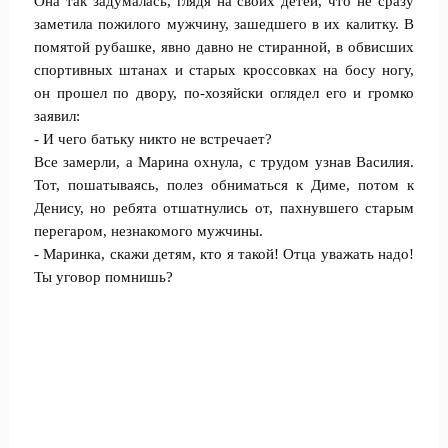
Она так задумалась, глядя на своих детей, что не сразу
заметила пожилого мужчину, зашедшего в их калитку. В
помятой рубашке, явно давно не стиранной, в обвисших
спортивных штанах и старых кроссовках на босу ногу,
он прошел по двору, по-хозяйски оглядел его и громко
заявил:
- И чего батьку никто не встречает?
Все замерли, а Марина охнула, с трудом узнав Василия.
Тот, пошатываясь, полез обниматься к Диме, потом к
Денису, но ребята отшатнулись от, пахнувшего старым
перегаром, незнакомого мужчины.
- Маринка, скажи детям, кто я такой! Отца уважать надо!
Ты уговор помнишь?