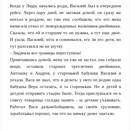
Когда у Люды начались роды, Василий был в очередном
рейсе. Через пару дней, не заезжая домой, он сразу же
поехал в роддом, но там ему сообщили, что его жена
написала отказ от новорожденных мальчиков-двойняшек.
Сказала, что ей и старшие то не нужны, а тут еще двое.
И ушла. Василий, хоть и сомневался, его ли это дети, но
тут разозлился не на шутку
- Людмила все границы переступила!
Примчавшись домой, жену он уже не застал, она собрала
вещи, оставила старших трехлетних двойняшек,
Антошку и Андрея, у старенькой бабушки Василия и
уехала. Вася не знал, что и делать: у него из родни одна
бабушка Вера осталась, и та старенькая. Но и детей в
детдом отправить стыдно было. Тогда прислушался он к
совету товарища соседку нанять - за детьми ухаживать.
Работал Вася дальнебойщиком, на своём грузовике,
зарабатывал хорошо, так что на няньку денег хватало.