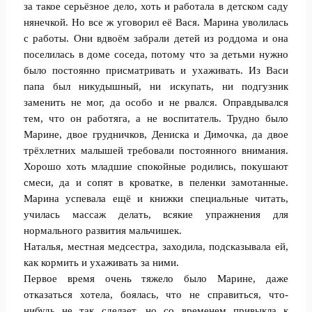
за такое серьёзное дело, хоть и работала в детском саду
нянечкой. Но все ж уговорил её Вася. Марина уволилась
с работы. Они вдвоём забрали детей из роддома и она
поселилась в доме соседа, потому что за детьми нужно
было постоянно присматривать и ухаживать. Из Васи
папа был никудышный, ни искупать, ни подгузник
заменить не мог, да особо и не рвался. Оправдывался
тем, что он работяга, а не воспитатель. Трудно было
Марине, двое грудничков, Дениска и Димочка, да двое
трёхлетних малышей требовали постоянного внимания.
Хорошо хоть младшие спокойные родились, покушают
смеси, да и сопят в кроватке, в пеленки замотанные.
Марина успевала ещё и книжки специальные читать,
училась массаж делать, всякие упражнения для
нормального развития мальчишек.
Наталья, местная медсестра, заходила, подсказывала ей,
как кормить и ухаживать за ними.
Первое время очень тяжело было Марине, даже
отказаться хотела, боялась, что не справиться, что-
нибудь не так сделает, но со временем привыкла к