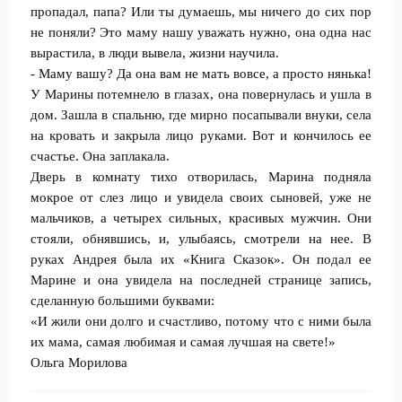
пропадал, папа? Или ты думаешь, мы ничего до сих пор
не поняли? Это маму нашу уважать нужно, она одна нас
вырастила, в люди вывела, жизни научила.
- Маму вашу? Да она вам не мать вовсе, а просто нянька!
У Марины потемнело в глазах, она повернулась и ушла в
дом. Зашла в спальню, где мирно посапывали внуки, села
на кровать и закрыла лицо руками. Вот и кончилось ее
счастье. Она заплакала.
Дверь в комнату тихо отворилась, Марина подняла
мокрое от слез лицо и увидела своих сыновей, уже не
мальчиков, а четырех сильных, красивых мужчин. Они
стояли, обнявшись, и, улыбаясь, смотрели на нее. В
руках Андрея была их «Книга Сказок». Он подал ее
Марине и она увидела на последней странице запись,
сделанную большими буквами:
«И жили они долго и счастливо, потому что с ними была
их мама, самая любимая и самая лучшая на свете!»
Ольга Морилова