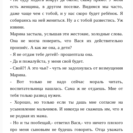
есть женщина, в другом поселке. Видимся мы часто,
даже чаще чем с тобой, и у нас скоро будет ребёнок. Я
собираюсь на ней жениться. Ну а с тобой развестись. Уж
извини.
Марина застыла, услышав эти жестокие, холодные слова.
Она не могла поверить, что Вася их действительно
произнёс. А как же она, а дети?
- Я не отдам тебе детей!- прошептала она.
- Да и пожалуйста, у меня свой будет.
- Свой?! А это чьи? - чуть не задохнулась от возмущения
Марина.
- Вот только не надо сейчас мораль читать,
воспитательница нашлась. Сама ж не отдаешь. Мне от
тебя только развод нужен.
- Хорошо, но только если ты дашь мне согласие на
усыновление мальчиков. И никогда не скажешь им, что я
не родная их мама.
- Но и ты пообещай,- ответил Вася,- что ничего плохого
про меня сыновьям не будешь говорить. Отца уважать