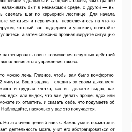
овышением в должности. С одной стороны, вам страшно
о налаживать быт в незнакомой среде, с другой — вы
ть сделать шаг по карьерной лестнице. Для начала
ньте метаться и нервничать, переключитесь на что-то
другом, который вас поддержит и успокоит, почитайте
гуляйтесь, а затем спокойно проанализируйте ситуацию
м натренировать навык торможения ненужных действий
 выполнения этого упражнения такова:
 то можно лечь. Главное, чтобы вам было комфортно.
 2 минуты. Ваша задача – следить за своим дыханием:
живот и грудная клетка, как вы делаете выдох, как
нее: вдох или выдох, что вам делать проще: вдох или
можете их отметить, и сказать себе, что подумаете об
. Наблюдайте, насколько у вас это получается.
. Но это очень ценный навык. Важно уметь посмотреть
ет деятельность мозга, учит его абстрагироваться от