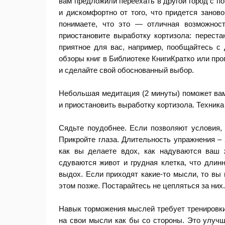
вам предложили переехать в другой город с п
и дискомфортно от того, что придется занов
понимаете, что это — отличная возможнос
приостановите выработку кортизола: переста
приятное для вас, например, пообщайтесь с 
обзоры книг в Библиотеке КнигиКратко или про
и сделайте свой обоснованный выбор.
Небольшая медитация (2 минуты) поможет ва
и приостановить выработку кортизола. Техника
Сядьте поудобнее. Если позволяют условия,
Прикройте глаза. Длительность упражнения –
как вы делаете вдох, как надуваются ваш 
сдуваются живот и грудная клетка, что длин
выдох. Если приходят какие-то мысли, то вы 
этом позже. Постарайтесь не цепляться за них
Навык торможения мыслей требует тренировки
на свои мысли как бы со стороны. Это улучша