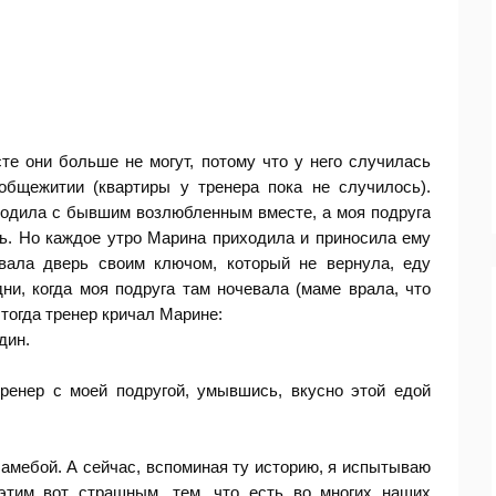
те они больше не могут, потому что у него случилась
общежитии (квартиры у тренера пока не случилось).
ыходила с бывшим возлюбленным вместе, а моя подруга
ь. Но каждое утро Марина приходила и приносила ему
вала дверь своим ключом, который не вернула, еду
ни, когда моя подруга там ночевала (маме врала, что
И тогда тренер кричал Марине:
дин.
тренер с моей подругой, умывшись, вкусно этой едой
 амебой. А сейчас, вспоминая ту историю, я испытываю
этим вот страшным, тем, что есть во многих наших