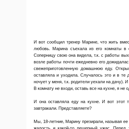
И вот сообщил тренер Марине, что жить вмес
любовь. Марина съехала из его комнаты в 
Соперницу свою она видела, т.к. с работы в
возле работы почти ежедневно его дожидалас
свежеприготовленную домашнюю еду. Откры
оставляла и уходила. Случалось это и в те д
ночует у меня, т.к. родители уехали на дачу). 
В комнату не входи, оставь все на кухне, я не о
И она оставляла еду на кухне. И вот этот 
завтракали. Представляете?
Мы, 18-летние, Марину презирали, называя ее
жалость и какой-то пещерный ужас. Перед 