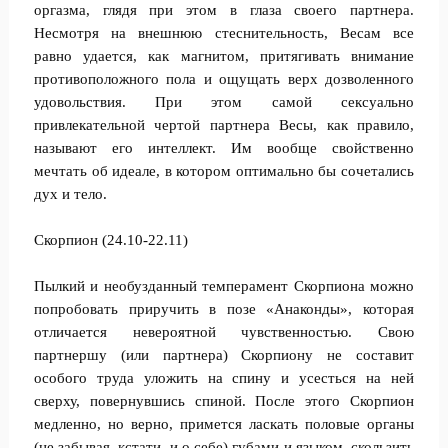
оргазма, глядя при этом в глаза своего партнера.
Несмотря на внешнюю стеснительность, Весам все
равно удается, как магнитом, притягивать внимание
противоположного пола и ощущать верх дозволенного
удовольствия. При этом самой сексуально
привлекательной чертой партнера Весы, как правило,
называют его интеллект. Им вообще свойственно
мечтать об идеале, в котором оптимально бы сочетались
дух и тело.
Скорпион (24.10-22.11)
Пылкий и необузданный темперамент Скорпиона можно
попробовать приручить в позе «Анаконды», которая
отличается невероятной чувственностью. Свою
партнершу (или партнера) Скорпиону не составит
особого труда уложить на спину и усесться на ней
сверху, повернувшись спиной. После этого Скорпион
медленно, но верно, примется ласкать половые органы
(не забывая, кстати, и о себе) губами и языком, скользить