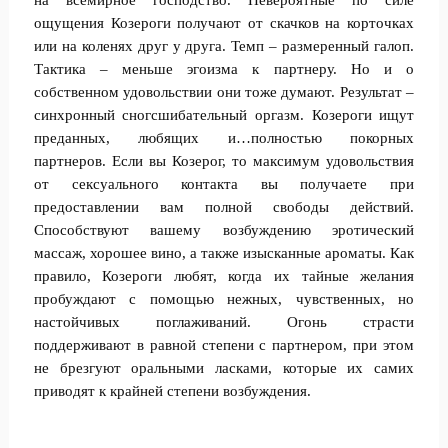
на всемирное господство. Невероятные по силе
ощущения Козероги получают от скачков на корточках
или на коленях друг у друга. Темп – размеренный галоп.
Тактика – меньше эгоизма к партнеру. Но и о
собственном удовольствии они тоже думают. Результат –
синхронный сногсшибательный оргазм. Козероги ищут
преданных, любящих и…полностью покорных
партнеров. Если вы Козерог, то максимум удовольствия
от сексуального контакта вы получаете при
предоставлении вам полной свободы действий.
Способствуют вашему возбуждению эротический
массаж, хорошее вино, а также изысканные ароматы. Как
правило, Козероги любят, когда их тайные желания
пробуждают с помощью нежных, чувственных, но
настойчивых поглаживаний. Огонь страсти
поддерживают в равной степени с партнером, при этом
не брезгуют оральными ласками, которые их самих
приводят к крайней степени возбуждения.