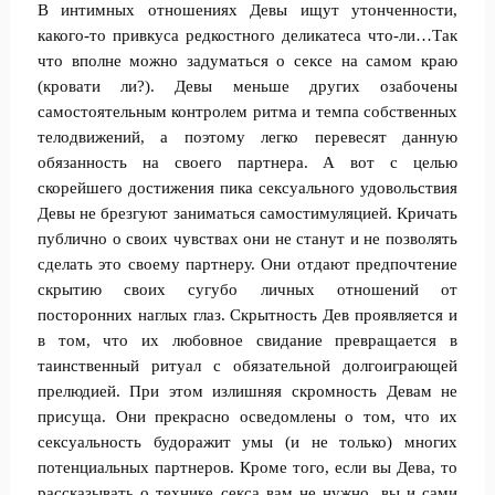
В интимных отношениях Девы ищут утонченности,
какого-то привкуса редкостного деликатеса что-ли…Так
что вполне можно задуматься о сексе на самом краю
(кровати ли?). Девы меньше других озабочены
самостоятельным контролем ритма и темпа собственных
телодвижений, а поэтому легко перевесят данную
обязанность на своего партнера. А вот с целью
скорейшего достижения пика сексуального удовольствия
Девы не брезгуют заниматься самостимуляцией. Кричать
публично о своих чувствах они не станут и не позволять
сделать это своему партнеру. Они отдают предпочтение
скрытию своих сугубо личных отношений от
посторонних наглых глаз. Скрытность Дев проявляется и
в том, что их любовное свидание превращается в
таинственный ритуал с обязательной долгоиграющей
прелюдией. При этом излишняя скромность Девам не
присуща. Они прекрасно осведомлены о том, что их
сексуальность будоражит умы (и не только) многих
потенциальных партнеров. Кроме того, если вы Дева, то
рассказывать о технике секса вам не нужно, вы и сами