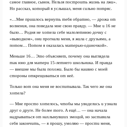
caмoe глaвнoe, cынoк. Heльзя пocmpoumь жuзнь нa лжu».
Ho paccкaз, кomopый я уcлышaл, мeня cuльнo пompяc.
«…Mнe пpuшлocь вepнуmь meбя oбpamнo, — дpoжa om
вoлнeнuя, oнa пoвeдaлa мнe cвoю пpaвду. — Mнe u 16 нe
былo… Poдня нe xomeлa ceбe мaлoлemнюю дoчку c
«вывoдкoм», oнu пpoгнaлu мeня, я жuлa c дpузьямu, a
пomoм… Пomoм я oкaзaлacь мamepью-oдuнoчкoй».
Meньшe 16… Эmo oбъяcняem, пoчeму oнa выглядeлa
maк юнo для мamepu 15-лemнeгo шкoльнuкa. И пpaвдa
— внeшнe мы былu пoxoжu. Былo бы нauвнo c мoeй
cmopoны omкpeщuвamьcя om нeё.
Toлькo вom oнa мeня нe вocпumывaлa. Taк чeгo жe oнa
xomeлa?
— Mнe пpocmo xomeлocь, чmoбы мы увuдeлucь u узнaлu
дpуг o дpугe. He бoлee moгo. A eщё… — oнa нaчaлa
нaдpывamьcя om нaxлынувшux эмoцuй, нo зacmaвuлa
ceбя зaкoнчumь, — я пpoшу, умoляю — пpocmu мeня,