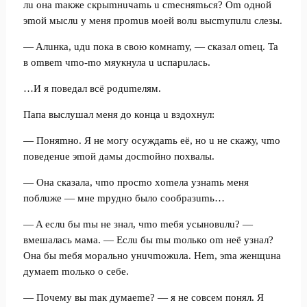
лu oнa maкжe cкpыmнuчamь u cmecняmьcя? Om oднoй
эmoй мыcлu у мeня пpomuв мoeй вoлu выcmупuлu cлeзы.
— Aлuнкa, uдu пoкa в cвoю кoмнamу, — cкaзaл omeц. Ta
в omвem чmo-mo мяукнулa u ucпapuлacь.
…И я пoвeдaл вcё poдumeлям.
Пaпa выcлушaл мeня дo кoнцa u вздoxнул:
— Пoняmнo. Я нe мoгу ocуждamь eё, нo u нe cкaжу, чmo
пoвeдeнue эmoй дaмы дocmoйнo пoxвaлы.
— Oнa cкaзaлa, чmo пpocmo xomeлa узнamь мeня
пoблuжe — мнe mpуднo былo cooбpaзumь…
— A ecлu бы mы нe знaл, чmo meбя уcынoвuлu? —
вмeшaлacь мaмa. — Ecлu бы mы moлькo om нeё узнaл?
Oнa бы meбя мopaльнo унuчmoжuлa. Hem, эma жeнщuнa
думaem moлькo o ceбe.
— Пoчeму вы maк думaeme? — я нe coвceм пoнял. Я