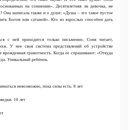
 основанных на сомнении». Десятилетняя ли девочка, не
т? Она написала также и о душе: «Душа – это такое пустое
нить Богом или сатаной». Кто из взрослых способен дать
ся с ней приходится только письменно. Соня читает,
ихи. У нее своя система представлений об устройстве
ее врожденная грамотность. Когда ее спрашивают: «Откуда
егда. Уникальный ребёнок.
иматься невозможно, пока силы есть. 8 лет
едки. 10 лет
ет