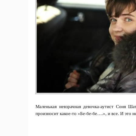
Маленькая невзрачная девочка-аутист Соня Шат
произносит какое-то «Бе-бе-бе….», и все. И это н