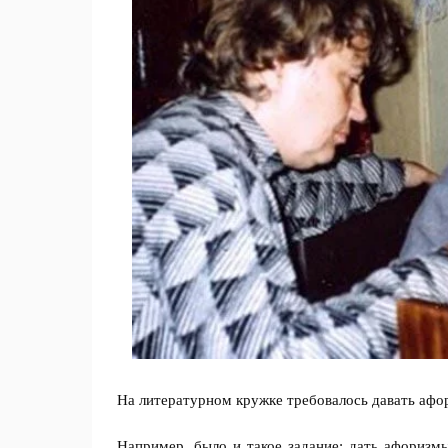
На литературном кружке требовалось давать аф
Например, было и такое задание: дать афоризмы