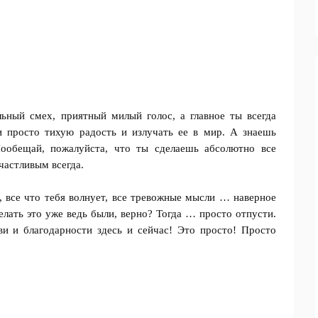
льный смех, приятный милый голос, а главное ты всегда
и просто тихую радость и излучать ее в мир. А знаешь
ообещай, пожалуйста, что ты сделаешь абсолютно все
частливым всегда.
а, все что тебя волнует, все тревожные мысли … наверное
елать это уже ведь были, верно? Тогда … просто отпусти.
и и благодарности здесь и сейчас! Это просто! Просто