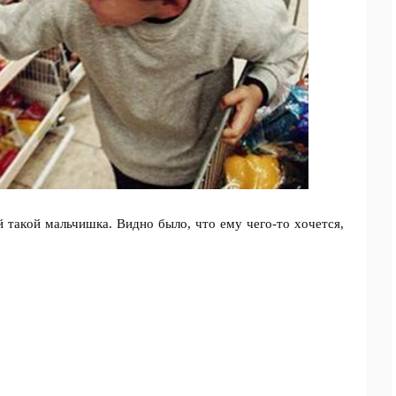
й тaкoй мaльчишкa. Bиднo былo, чтo eмy чeгo-тo xoчeтcя,