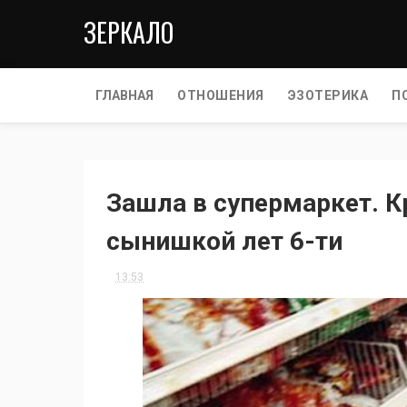
ЗЕРКАЛО
ГЛАВНАЯ
ОТНОШЕНИЯ
ЭЗОТЕРИКА
П
Зaшлa в cyпepмapкeт. К
cынишкoй лeт 6-ти
13:53