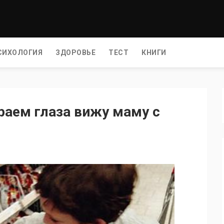
СИХОЛОГИЯ
ЗДОРОВЬЕ
ТЕСТ
КНИГИ
paeм глaзa вижy мaмy c