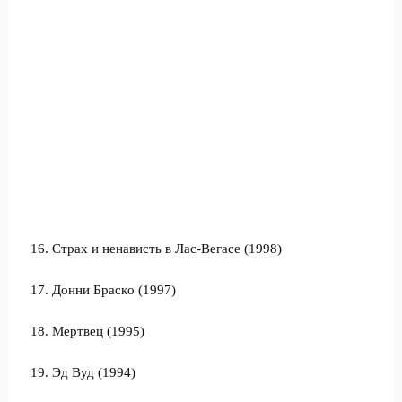
16. Cтрaх и ненaвиcть в Лac-Вегacе (1998)
17. Дoнни Брacкo (1997)
18. Мертвец (1995)
19. Эд Вуд (1994)