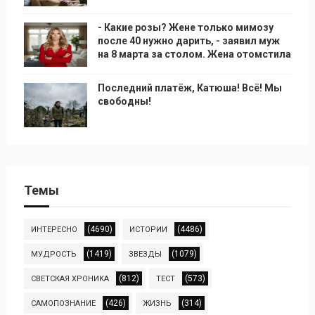
- Какие розы? Жене только мимозу
после 40 нужно дарить, - заявил муж
на 8 марта за столом. Жена отомстила
Последний платёж, Катюша! Всё! Мы
свободны!
Темы
(4690)
(4486)
ИНТЕРЕСНО
ИСТОРИИ
(1419)
(1079)
МУДРОСТЬ
ЗВЕЗДЫ
(812)
(573)
СВЕТСКАЯ ХРОНИКА
ТЕСТ
(426)
(314)
САМОПОЗНАНИЕ
ЖИЗНЬ