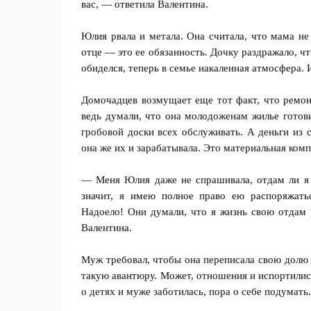
вас, — ответила Валентина.
Юлия рвала и метала. Она считала, что мама не
отце — это ее обязанность. Дочку раздражало, чт
обиделся, теперь в семье накаленная атмосфера. 
Домочадцев возмущает еще тот факт, что ремонт
ведь думали, что она молодоженам жилье готови
гробовой доски всех обслуживать. А деньги из 
она же их и зарабатывала. Это материальная комп
— Меня Юлия даже не спрашивала, отдам ли я е
значит, я имею полное право ею распоряжать
Надоело! Они думали, что я жизнь свою отдам 
Валентина.
Муж требовал, чтобы она переписала свою долю в
такую авантюру. Может, отношения и испортилис
о детях и муже заботилась, пора о себе подумать.