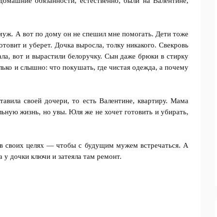
домашние обязанности, естественно, были на Валентине,
 муж. А вот по дому он не спешил мне помогать. Дети тоже
отовит и уберет. Дочка выросла, толку никакого. Свекровь
ла, вот и вырастили белоручку. Сын даже брюки в стирку
лько и слышно: что покушать, где чистая одежда, а почему
авила своей дочери, то есть Валентине, квартиру. Мама
льную жизнь, но увы. Юля же не хочет готовить и убирать,
 в своих целях — чтобы с будущим мужем встречаться. А
а у дочки ключи и затеяла там ремонт.