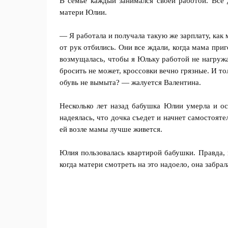
В семье каждый занимался своей работой. Все 
матери Юлии.
— Я работала и получала такую же зарплату, как
от рук отбились. Они все ждали, когда мама приг
возмущалась, чтобы я Юльку работой не нагружа
бросить не может, кроссовки вечно грязные. И то
обувь не вымыта? — жалуется Валентина.
Несколько лет назад бабушка Юлии умерла и ост
надеялась, что дочка съедет и начнет самостояте
ей возле мамы лучше живется.
Юлия пользовалась квартирой бабушки. Правда,
когда матери смотреть на это надоело, она забрал