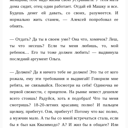
дома сидит, отец один работает. Отдай ей Машку и все.
Будешь денег ей давать, со своих, разумеется. И
нормально жить станем, — Алексей попробовал ее
обнять.
— Отдать? Да ты в своем уме? Она что, хомячок? Леш,
ты что несешь? Если ты меня любишь, то, мой
ребенок… Его ты тоже должен любить! — выдвинула
последний аргумент Ольга.
— Должен? Да я ничего тебе не должен! Это ты от кого
рожала, ему эти требования и выдвигай! Говорили мне
ребята, не связывайся. Посмотри на себя! Одиночка не
первой свежести, с прицепом. На рынке невест дешевле
всего стоишь! Радуйся, хоть я подобрал! Что ты меня
смотришь? 18-20-летних красавиц полно! И пальцем
щелкну, прибегут. Оля, прибегут! Потому что вас полно,
а мужчин мало. А ты бы со мной встречаться стала, если
бы я был как Квазимодо? А? И жил бы в общаге? Или