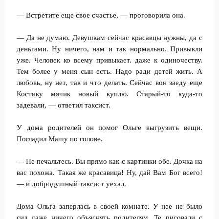
— Встретите еще свое счастье, — проговорила она.
— Да не думаю. Девушкам сейчас красавцы нужны, да с
деньгами. Ну ничего, нам и так нормально. Привыкли
уже. Человек ко всему привыкает. даже к одиночеству.
Тем более у меня сын есть. Надо ради детей жить. А
любовь, ну нет, так и что делать. Сейчас вон заеду еще
Костику мячик новый куплю. Старый-то куда-то
задевали, — ответил таксист.
У дома родителей он помог Ольге выгрузить вещи.
Погладил Машу по голове.
— Не печальтесь. Вы прямо как с картинки обе. Дочка на
вас похожа. Такая же красавица! Ну, дай Вам Бог всего!
— и добродушный таксист уехал.
Дома Ольга заперлась в своей комнате. У нее не было
сил даже ничего объяснять родителям. Те рисовали с