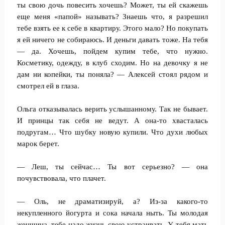
ты свою дочь повесить хочешь? Может, ты ей скажешь
еще меня «папой» называть? Знаешь что, я разрешил
тебе взять ее к себе в квартиру. Этого мало? Но покупать
я ей ничего не собираюсь. И деньги давать тоже. На тебя
— да. Хочешь, пойдем купим тебе, что нужно.
Косметику, одежду, в клуб сходим. Но на девочку я не
дам ни копейки, ты поняла? — Алексей стоял рядом и
смотрел ей в глаза.
Ольга отказывалась верить услышанному. Так не бывает.
И принцы так себя не ведут. А она-то хвасталась
подругам… Что шубку новую купили. Что духи любых
марок берет.
— Леш, ты сейчас… Ты вот серьезно? — она
почувствовала, что плачет.
— Оль, не драматизируй, а? Из-за какого-то
некупленного йогурта и сока начала ныть. Ты молодая
женщина, тебе надо жизнь свою устраивать. У тебя мать