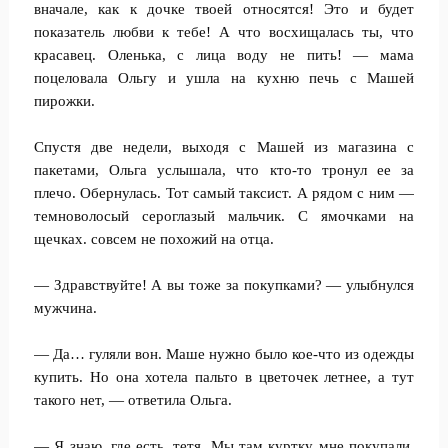
вначале, как к дочке твоей относятся! Это и будет
показатель любви к тебе! А что восхищалась ты, что
красавец. Оленька, с лица воду не пить! — мама
поцеловала Ольгу и ушла на кухню печь с Машей
пирожки.
Спустя две недели, выходя с Машей из магазина с
пакетами, Ольга услышала, что кто-то тронул ее за
плечо. Обернулась. Тот самый таксист. А рядом с ним —
темноволосый сероглазый мальчик. С ямочками на
щечках. совсем не похожий на отца.
— Здравствуйте! А вы тоже за покупками? — улыбнулся
мужчина.
— Да… гуляли вон. Маше нужно было кое-что из одежды
купить. Но она хотела пальто в цветочек летнее, а тут
такого нет, — ответила Ольга.
— Я знаю, где есть, тетя. Мы там куртку мне покупали.