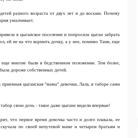
етей разного возраста от двух лет и до восьми. Почему
ория умалчивает.
ривела в цыганское поселение и попросила цыган забрать
ол, ей не на что кормить дочку, а у нее, помимо Тани, еще
я еще многие были в бедственном положении. Тем более,
 была дороже собственных детей.
 приемная цыганская "мама" девочки, Лала, в таборе сами
табор свою дочь - такое даже цыгане видели впервые!
орит, что первое время девочка часто и долго плакала, ее
 скучала по своей непутевой маме и четырем братьям и