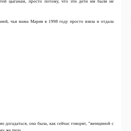
етей цыганам, просто потому, что эти дети им были не
аней, чья мама Мария в 1998 году просто взяла и отдала
но догадаться, она была, как сейчас говорят, "женщиной с
му же пила.