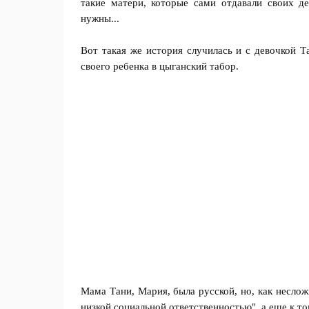
такие матери, которые сами отдавали своих д
нужны...
Вот такая же история случилась и с девочкой Т
своего ребенка в цыганский табор.
Мама Тани, Мария, была русской, но, как неслож
низкой социальной ответственностью", а еще к то