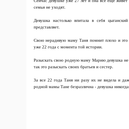
Сейчас девушке уже 27 лет и она всё еще живет в
семьи не уходят.
Девушка настолько впитала в себя цыгански
представляет.
Свою нерадивую маму Таня помнит плохо и это н
уже 22 года с момента той истории.
Разыскать свою родную маму Марию девушка не и
так это разыскать своих братьев и сестер.
За все 22 года Таня ни разу их не видела и даж
родной мамы Тане безразлична - девушка никогда 