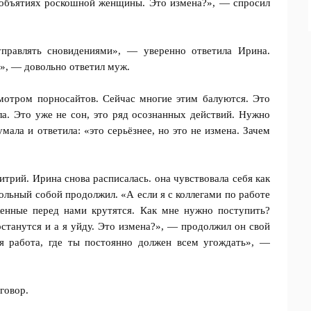
 объятиях роскошной женщины. Это измена?», — спросил
управлять сновидениями», — уверенно ответила Ирина.
», — довольно ответил муж.
мотром порносайтов. Сейчас многие этим балуются. Это
а. Это уже не сон, это ряд осознанных действий. Нужно
мала и ответила: «это серьёзнее, но это не измена. Зачем
рий. Ирина снова расписалась. она чувствовала себя как
ольный собой продолжил. «А если я с коллегами по работе
енные перед нами крутятся. Как мне нужно поступить?
 останутся и а я уйду. Это измена?», — продолжил он свой
ая работа, где ты постоянно должен всем угождать», —
зговор.