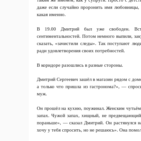
таким же именем, как у супруги. Просто с детст
даже если случайно проронить имя любовницы, т
какая именно.
В 19.00 Дмитрий был уже свободен. Вст
сентиментальностей. Потом немного выпили, заку
сказать, «зачистили следы». Так поступают люд
ради удовлетворения своих потребностей.
В коридоре разошлись в разные стороны.
Дмитрий Сергеевич зашёл в магазин рядом с домом
а только что пришла из гастронома?», — спроси
муж.
Он прошёл на кухню, поужинал. Женским чутьём 
запах. Чужой запах, хищный, не предвещающий 
пораньше», — сказал Дмитрий. Он растянулся н
хочу у тебя спросить, но не решаюсь». Она помо