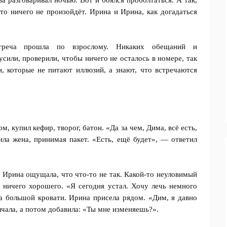
ва разговаривал ночью. Вот и боялся проболтаться. А так,
о ничего не произойдёт. Ирина и Ирина, как догадаться
реча прошла по взрослому. Никаких обещаний и
сили, проверили, чтобы ничего не осталось в номере, так
и, которые не питают иллюзий, а знают, что встречаются
, купил кефир, творог, батон. «Да за чем, Дима, всё есть,
ла жена, принимая пакет. «Есть, ещё будет», — ответил
Ирина ощущала, что что-то не так. Какой-то неуловимый
ничего хорошего. «Я сегодня устал. Хочу лечь немного
а большой кровати. Ирина присела рядом. «Дим, я давно
лчала, а потом добавила: «Ты мне изменяешь?».