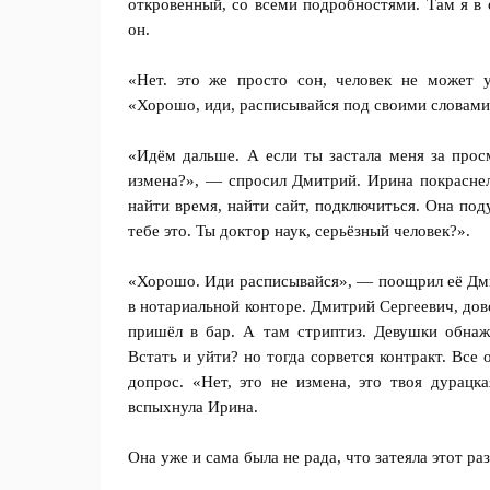
откровенный, со всеми подробностями. Там я в
он.
«Нет. это же просто сон, человек не может 
«Хорошо, иди, расписывайся под своими словами
«Идём дальше. А если ты застала меня за прос
измена?», — спросил Дмитрий. Ирина покраснел
найти время, найти сайт, подключиться. Она поду
тебе это. Ты доктор наук, серьёзный человек?».
«Хорошо. Иди расписывайся», — поощрил её Дмит
в нотариальной конторе. Дмитрий Сергеевич, дов
пришёл в бар. А там стриптиз. Девушки обнаж
Встать и уйти? но тогда сорвется контракт. Все
допрос. «Нет, это не измена, это твоя дурацк
вспыхнула Ирина.
Она уже и сама была не рада, что затеяла этот ра