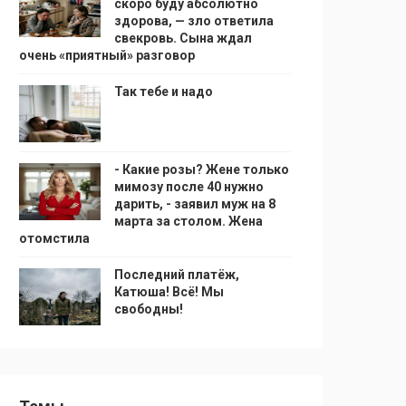
скоро буду абсолютно
здорова, — зло ответила
свекровь. Сына ждал
очень «приятный» разговор
Так тебе и надо
- Какие розы? Жене только
мимозу после 40 нужно
дарить, - заявил муж на 8
марта за столом. Жена
отомстила
Последний платёж,
Катюша! Всё! Мы
свободны!