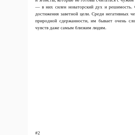
и эгоисты, которые не готовы считаться с чужи
— в них силен новаторский дух и решимость. 
достижения заветной цели. Среди негативных че
природной сдержанности, им бывает очень сл
чувств даже самым близким людям.
#2