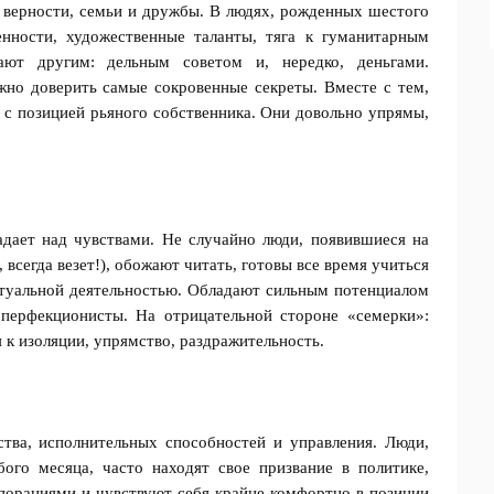
 верности, семьи и дружбы. В людях, рожденных шестого
енности, художественные таланты, тяга к гуманитарным
ают другим: дельным советом и, нередко, деньгами.
но доверить самые сокровенные секреты. Вместе с тем,
и с позицией рьяного собственника. Они довольно упрямы,
адает над чувствами. Не случайно люди, появившиеся на
, всегда везет!), обожают читать, готовы все время учиться
ктуальной деятельностью. Обладают сильным потенциалом
 перфекционисты. На отрицательной стороне «семерки»:
я к изоляции, упрямство, раздражительность.
ства, исполнительных способностей и управления. Люди,
ого месяца, часто находят свое призвание в политике,
рпорациями и чувствуют себя крайне комфортно в позиции