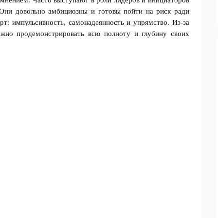
м мнением. Часто выступают в роли лидеров и инициаторов
Они довольно амбициозны и готовы пойти на риск ради
рт: импульсивность, самонадеянность и упрямство. Из-за
ожно продемонстрировать всю полноту и глубину своих