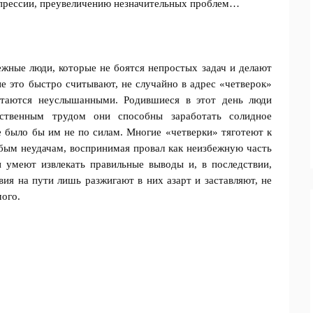
ипрессии, преувеличению незначительных проблем…
ежные люди, которые не боятся непростых задач и делают
 это быстро считывают, не случайно в адрес «четверок»
стаются неуслышанными. Родившиеся в этот день люди
бственным трудом они способны заработать солидное
ое было бы им не по силам. Многие «четверки» тяготеют к
бым неудачам, воспринимая провал как неизбежную часть
 умеют извлекать правильные выводы и, в последствии,
вия на пути лишь разжигают в них азарт и заставляют, не
мого.