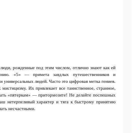
люди, рожденные под этим числом, отлично знают как ей
ачению. «5» — примета заядлых путешественников и
 универсальных людей. Часто это цифровая метка гениев.
к мистицизму. Их привлекает все таинственное, странное,
дать «пятеркам» — притормозите! Не делайте поспешных
Ваш нетерпеливый характер и тяга к быстрому принятию
лать несчастными.