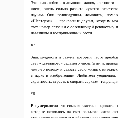
Это знак любви и взаимопонимания, честности и
числа, очень сильно развито чувство ответств
наукам. Они великодушны, домовиты, помог
«Шестерки» — прекрасные друзья, которым мож
этот номер связан и с ослепляющей ревностью, 
навязчивы и восприимчивы к лести.
#7
Знак мудрости и разума, который часто преобл
свет «удачливого» седьмого числа (а им и, правда
чему-то новому и связать свою жизнь с интелле
в науке и изобретениям. Любители уединения,
скрытность, страсть к спорам, сарказм, тенденци
#8
В нумерологии это символ власти, покровитель
которые появились на свет восьмого числа люб
становятся экспертами в области управления ко