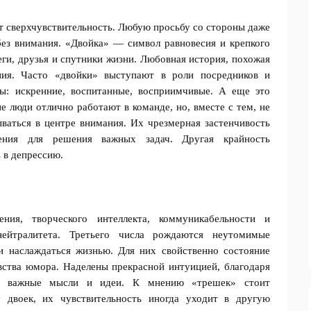
т сверхчувствительность. Любую просьбу со стороны даже
без внимания. «Двойка» — символ равновесия и крепкого
еги, друзья и спутники жизни. Любовная история, похожая
ия. Часто «двойки» выступают в роли посредников и
ы: искренние, воспитанные, восприимчивые. А еще это
е люди отлично работают в команде, но, вместе с тем, не
ваться в центре внимания. Их чрезмерная застенчивость
вения для решения важных задач. Другая крайность
 в депрессию.
ния, творческого интеллекта, коммуникабельности и
нейтралитета. Третьего числа рождаются неутомимые
 наслаждаться жизнью. Для них свойственно состояние
вства юмора. Наделены прекрасной интуицией, благодаря
ее важные мысли и идеи. К мнению «трешек» стоит
 двоек, их чувствительность иногда уходит в другую