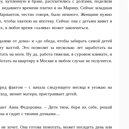
, купленную в браке, расплатились с долгами, поделили
о недавнего времени платил и на Марину. Сейчас младшая
 Вариантов, честно говоря, было немного. Женщине нужно
, чтобы хватило на ипотеку. Сейчас она с детьми живет в
х, в любое время «халява» может закончиться.
алеко от дома» и «до обеда, чтобы забирать самой детей
у вахтой. Это позволит за несколько лет заработать на
ать на ноги. Ну да, работа тяжелая, в суровом климате, и
аботать на квартиру в Москве в любом случае не получится.
ред фактом – с начала следующего месяца я уезжаю на
ход, звонит матери, пристраивает детей.
вает Анна Федоровна. – Дети твои, бери их себе, решай
ь она и сидит с твоими дочками…
 не хочет. Она готова помогать, может посидеть день или