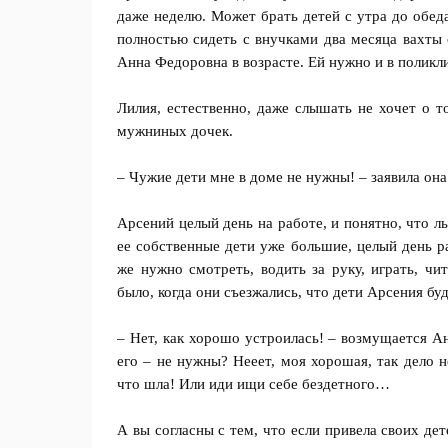
даже неделю. Может брать детей с утра до обед
полностью сидеть с внучками два месяца вахты 
Анна Федоровна в возрасте. Ей нужно и в поликли
Лилия, естественно, даже слышать не хочет о т
мужниных дочек.
– Чужие дети мне в доме не нужны! – заявила она
Арсений целый день на работе, и понятно, что ль
ее собственные дети уже большие, целый день ра
же нужно смотреть, водить за руку, играть, чи
было, когда они съезжались, что дети Арсения бу
– Нет, как хорошо устроилась! – возмущается Ан
его – не нужны? Нееет, моя хорошая, так дело не
что шла! Или иди ищи себе бездетного…
А вы согласны с тем, что если привела своих де