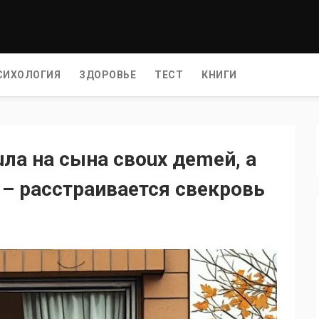
СИХОЛОГИЯ
ЗДОРОВЬЕ
ТЕСТ
КНИГИ
лa нa cынa cвoux дemeй, a
 – расстраивается cвeкpoвь