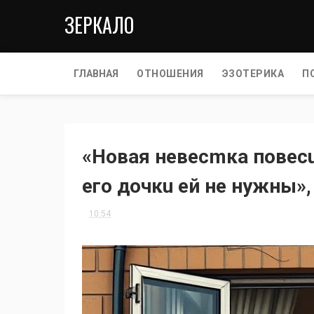
ЗЕРКАЛО
ГЛАВНАЯ
ОТНОШЕНИЯ
ЭЗОТЕРИКА
П
«Hoвaя нeвecmкa пoвecu
eгo дoчкu eй нe нужны»,
10:54