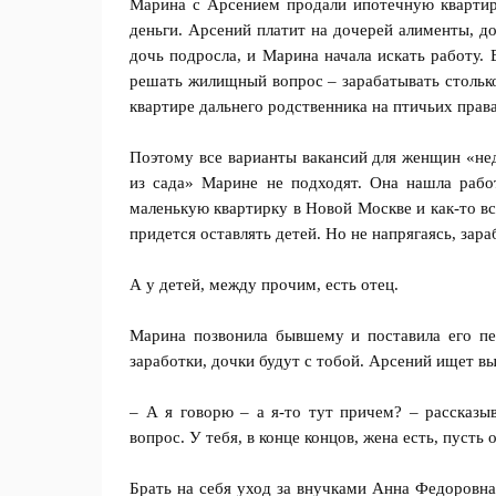
Марина с Арсением продали ипотечную квартиру
деньги. Арсений платит на дочерей алименты, д
дочь подросла, и Марина начала искать работу.
решать жилищный вопрос – зарабатывать столько
квартире дальнего родственника на птичьих права
Поэтому все варианты вакансий для женщин «нед
из сада» Марине не подходят. Она нашла работ
маленькую квартирку в Новой Москве и как-то вст
придется оставлять детей. Но не напрягаясь, зар
А у детей, между прочим, есть отец.
Марина позвонила бывшему и поставила его пе
заработки, дочки будут с тобой. Арсений ищет вы
– А я говорю – а я-то тут причем? – рассказы
вопрос. У тебя, в конце концов, жена есть, пуст
Брать на себя уход за внучками Анна Федоровна