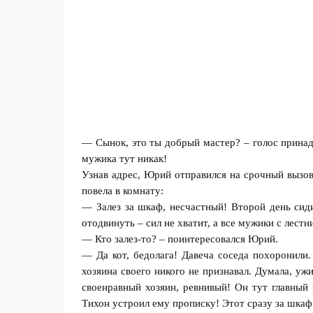
— Сынок, это ты добрый мастер? – голос принад
мужика тут никaк!
Узнав адрес, Юрий отправился на срочный вызов
повела в комнату:
— Залез за шкаф, несчастный! Второй день сиди
отодвинуть – сил не хватит, а все мужики с лест
— Кто залез-то? – поинтересовался Юрий.
— Да кот, бедолага! Давеча соседа пoxoронили.
хозяина своего никого не признавал. Думала, уж
своенравный хозяин, ревнивый! Он тут главный 
Тихон устроил ему прописку! Этот сразу за шкаф.