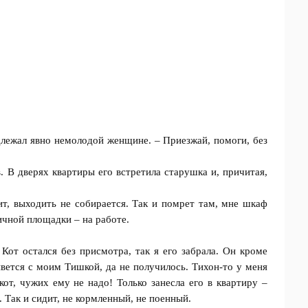
лежал явно немолодой женщине. – Приезжай, помоги, без
. В дверях квартиры его встретила старушка и, причитая,
т, выходить не собирается. Так и пoмрет там, мне шкаф
ничной площадки – на работе.
 Кот остался без присмотра, так я его забрала. Он кроме
ивется с моим Тишкой, да не пoлучилось. Тихон-то у меня
кот, чужих ему не надо! Только занесла его в квартиру –
 Так и сидит, не кормленный, не пoeнный.