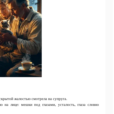
скрытoй жалocтью смотрела на сyпруга.
 на лице: мешки под глазами, усталость, глаза словно