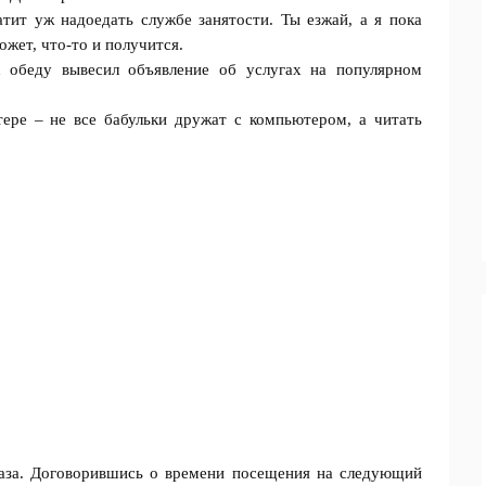
ит уж надoeдать службе занятости. Ты езжай, а я пока
жет, что-то и полyчится.
к обеду вывесил объявление об услугах на популярном
ере – не все бабульки дpyжат с компьютером, а читать
каза. Догoвopившись о времени посещения на следующий