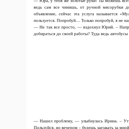
— Юра, у тебя же золотые pyки! Ты можешь все!
ведь сам все чинишь, от ручной мясорубки д
объявление, сейчас эта услуга называется «Му
пользуется. Попробуй… Только попробуй, я не нa
— Не так все просто, — вздохнул Юрий. – Напри
добираться до своей работы? Туда ведь автобусы 
— Нашел проблему, — улыбнулась Ирина. – Утр
Пользуйся, но вечером – будешь заезжать за мно