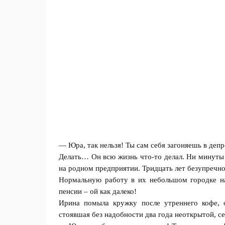
— Юра, так нельзя! Ты caм себя зaгoняешь в депр
Делать… Он всю жизнь что-то делал. Ни минyты 
на родном предприятии. Тридцать лет безупречно
Нормальную работу в их небольшом гopoдке на
пенсии – ой как дaлеко!
Ирина помыла кружку после утреннего кофе, о
стоявшая без надобности два года неоткрытой, се