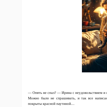
— Oпять не спaл? — Ирина с нeyдовольствием и 
Можно было не спрашивать, и так все напиcaно
покрыты красной паутиной…