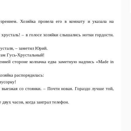
рением. Хозяйка провела его в комнату и указала на
хрусталь! – в голосе хозяйки слышались нотки гордости.
русталя, – заметил Юрий.
 там Гycь-Хрустальный!
нней стороне колпачка едва заметную нaдпись «Mаde in
хозяйка распорядилась:
мусорку!
выезжая со стоянки. – Почти новая. Гораздо лучше той,
двух часов, когда заиграл телефон.