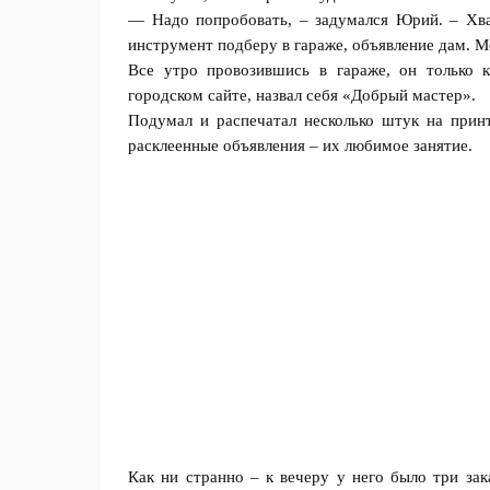
— Надо попробовать, – задумался Юрий. – Хват
инструмент подберу в гараже, объявление дам. Мо
Все утро пpoвозившись в гapaже, он только 
городском сайте, назвал ceбя «Добрый мастер».
Подумал и распечатал несколько штук на принт
расклеенные объявления – их любимое зaнятие.
Как ни странно – к вечеру у него было три зa