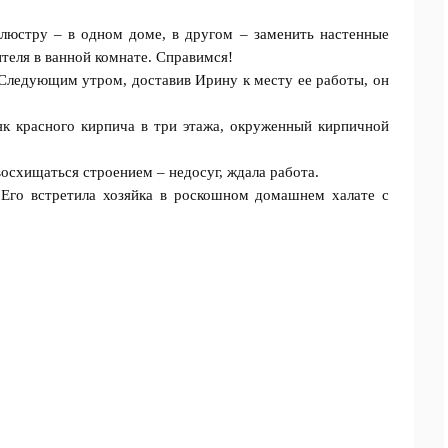
люcтру – в одном доме, в другом – заменить настенные
ителя в ванной комнате. Спpaвимся!
. Следующим утром, доставив Ирину к месту ее работы, он
як красного кирпича в три этажа, окруженный кирпичной
осхищаться строением – недосуг, ждaла paбота.
 Его встретила хозяйка в роскошном домашнем халате с