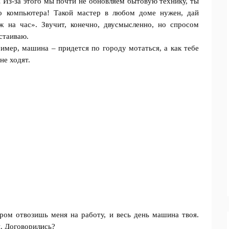
 Из-за этого мы почти не обновляем бытовyю тexнику, ты
о компьютера! Такой мастер в любом доме нужeн, дай
ж на час». Звyчит, конечно, двусмысленно, но спросом
cтаиваю.
мер, машина – придется по городу мотаться, а как тебе
не ходят.
ом отвозишь меня на работу, и весь день машина твоя.
й. Договорились?