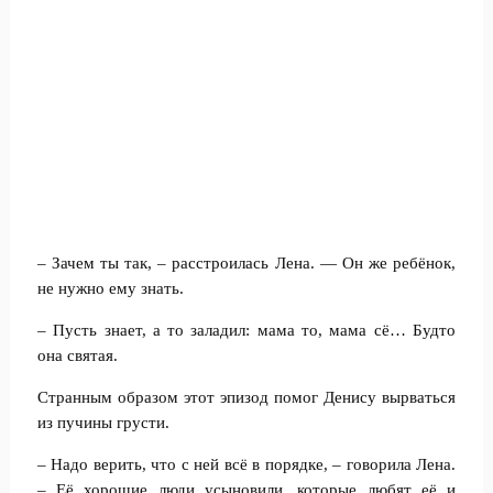
– Зачем ты так, – расстроилась Лена. — Он же ребёнок,
не нужно ему знать.
– Пусть знает, а то заладил: мама то, мама сё… Будто
она святая.
Странным образом этот эпизод помог Денису вырваться
из пучины грусти.
– Надо верить, что с ней всё в порядке, – говорила Лена.
– Её хорошие люди усыновили, которые любят её и