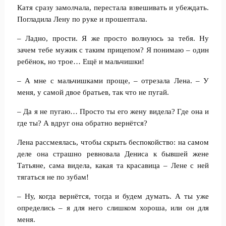
Катя сразу замолчала, перестала взвешивать и убеждать.
Погладила Лену по руке и прошептала.
– Ладно, прости. Я же просто волнуюсь за тебя. Ну
зачем тебе мужик с таким прицепом? Я понимаю – один
ребёнок, но трое… Ещё и мальчишки!
– А мне с мальчишками проще, – отрезала Лена. – У
меня, у самой двое братьев, так что не пугай.
– Да я не пугаю… Просто ты его жену видела? Где она и
где ты? А вдруг она обратно вернётся?
Лена рассмеялась, чтобы скрыть беспокойство: на самом
деле она страшно ревновала Дениса к бывшей жене
Татьяне, сама видела, какая та красавица – Лене с ней
тягаться не по зубам!
– Ну, когда вернётся, тогда и будем думать. А ты уже
определись – я для него слишком хороша, или он для
меня.