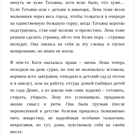
ничуть не хуже Татьяны, хотя ясно было, что хуже…
Если Татьяна шла с детьми в аквапарк, Лена тоже везла
мальчишек через весь город, чтобы толкаться в очереди
на единственную большую горку; когда Татьяна коротко
подстриглась, став ещё моложе и прелестнее, Лена тоже
решила сделать стрижку, ей-то тем более пора – стрижка
молодит. Она злилась на себя за эту слежку и глупое
копирование, но иначе не могла.
В чём-то Катя оказалась права – жизнь Лены теперь
походила на день сурка, но она не жаловалась: вставала,
кормила всех завтраком, отводила в детский сад (а потом
и в школу), шла на работу, оттуда домой (забирал детей
из сада Денис, а из школы они сами ходили) – готовить,
стирать, убирать. Лену это успокаивало, придавало
жизни смысл и ритм. Она была грузная (после
перенесённой в детстве болезни пришлось пожизненно
пить лекарства), не наделённая особыми талантами,
некрасивая, но тут, дома, чувствовала себя на своём
месте.