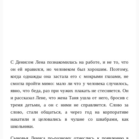
С Денисом Лена познакомилась на работе, и не то, что
он ей нравился, но человеком был хорошим. Поэтому,
когда однажды она застала его с мокрыми глазами, не
смогла пройти мимо: мало ли что у человека случилось,
явно, что беда, раз при чужих плакать не стесняется. Он
и рассказал Лене, что жена Таня ушла от него, бросив с
тремя детьми, а он с ними не справляется. Слово за
слово, стали общаться, а через год на корпоративе
накатили и целовались в чулане со швабрами, как
школьники.
Сыновья Дениса по-разному отнеслись к появлению в