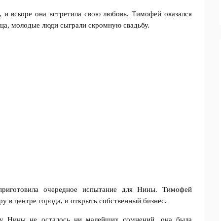
, и вскоре она встретила свою любовь. Тимофей оказался
ца, молодые люди сыграли скромную свадьбу.
приготовила очередное испытание для Нины. Тимофей
у в центре города, и открыть собственный бизнес.
о у Нины не осталось ни малейших сомнений, она была