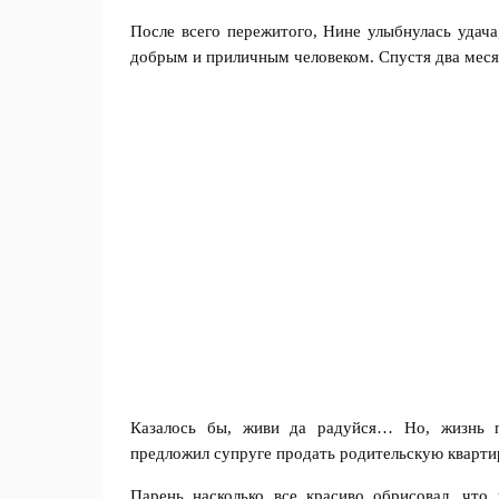
После всего пережитого, Нине улыбнулась удача
добрым и приличным человеком. Спустя два меся
Казалось бы, живи да радуйся… Но, жизнь 
предложил супруге продать родительскую квартир
Парень насколько все красиво обрисовал, чт