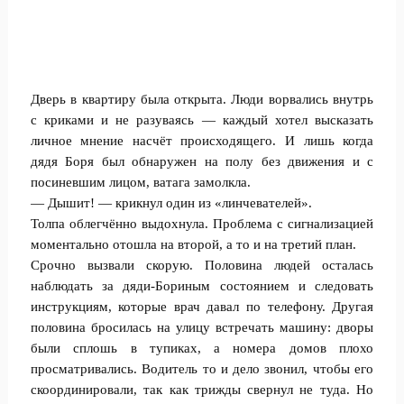
Дверь в квартиру была открыта. Люди ворвались внутрь
с криками и не разуваясь — каждый хотел высказать
личное мнение насчёт происходящего. И лишь когда
дядя Боря был обнаружен на полу без движения и с
посиневшим лицом, ватага замолкла.
— Дышит! — крикнул один из «линчевателей».
Толпа облегчённо выдохнула. Проблема с сигнализацией
моментально отошла на второй, а то и на третий план.
Срочно вызвали скорую. Половина людей осталась
наблюдать за дяди-Бориным состоянием и следовать
инструкциям, которые врач давал по телефону. Другая
половина бросилась на улицу встречать машину: дворы
были сплошь в тупиках, а номера домов плохо
просматривались. Водитель то и дело звонил, чтобы его
скоординировали, так как трижды свернул не туда. Но