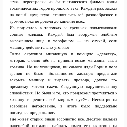
звуки перестрелки из фантастического фильма конца
восьмидесятых годов прошлого века. Каждый раз, заходя
на новый круг, звуки становились всё разнообразнее и
громче, пока не довели до кипения всех.
Из подъездов в тапочках и трениках повыскакивали
сонные жильцы. Каждый был вооружен злобным
выражением лица и телефоном — на случай, если
машину действительно угоняют.
Толпа окружила мигающую и воющую «девятку»,
которая, словно пёс на привязи возле магазина, звала
хозяина. Но ни угонщиков, ни самого дяди Бори в поле
зрения не было. Большинство жильцов предлагали
вскрыть машину и вырвать провода, другие по-
прежнему хотели сжечь бездушную нарушительницу
спокойствия. Но были и те, кто предложил прогуляться к
хозяину и решить всё мирным путём. Несмотря на
всеобщее негодование, в итоге было поддержано
последнее предложение.
Где живёт старик, знали абсолютно все. Десятки пальцев
наперебой пытались набрать номер его квартиры на