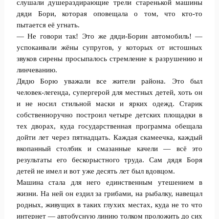
слушали душераздирающие трели старенькой машины
дяди Бори, которая оповещала о том, что кто-то
пытается её угнать.
— Не говори так! Это же дяди-Борин автомобиль! —
успокаивали жёны супругов, у которых от истошных
звуков сирены просыпалось стремление к разрушению и
линчеванию.
Дядю Борю уважали все жители района. Это был
человек-легенда, супергерой для местных детей, хоть он
и не носил стильной маски и ярких одежд. Старик
собственноручно построил четыре детских площадки в
тех дворах, куда государственная программа обещала
дойти лет через пятнадцать. Каждая скамеечка, каждый
вкопанный столбик и смазанные качели — всё это
результаты его бескорыстного труда. Сам дядя Боря
детей не имел и вот уже десять лет был вдовцом.
Машина стала для него единственным утешением в
жизни. На ней он ездил за грибами, на рыбалку, навещал
родных, живущих в таких глухих местах, куда не то что
интернет — автобусную линию толком проложить до сих