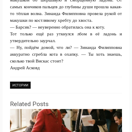
макушкой об шершавую и сморщенную ладонь. От
самых кончиков пальцев до глубины души прошла какая-
то тёплая волна. Зинаида Филипповна провела рукой от
макушки по костлявому хребту до хвоста.
— Барсик? — неуверенно обратилась она к коту.
Тот только ещё раз уткнулся лбом в её ладонь и
утвердительно заурчал.
— Ну, пойдём домой, что ли? — Зинаида Филипповна
аккуратно сгребла кота в охапку. — Ты хоть знаешь,
сколько твой Вискас стоит?
Андрей Асковд
ИСТОРИИ
Related Posts