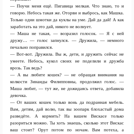
— Поучи меня ещё. Пигавица мелкая. Что знаю, то и
говорю. Небось такая же. Оторви и выбрось, как Машка.
Только одни шмотки да куклы на уме. Дай да дай! А как
заработать на это дай, никого не волнует.
— Маша не такая, — возразил голосок. — Я с ней
дружу… — голос запнулся. — Дружила, — немного
печально поправился.
— Вот-вот. Дружила. Вы ж, дети, и дружить сейчас не
умеете. Небось, кукол своих не поделили и дружба
врозь. Так ведь?
— А вы любите кошек? — не обращая внимания на
колкости Зинаиды Филипповны, продолжил голос. —
Маша любит, — тут же, не дожидаясь ответа, добавила
девочка.
— От ваших кошек только вонь да подранная мебель.
Вам, детям, дай волю, так вы зоопарк блохастый дома
разведёте. А кормить? На вашем Вискасе только
разориться можно. Ты хоть знаешь, сколько этот Вискас
ваш стоит? Орут потом по ночам. Вам потеха, а