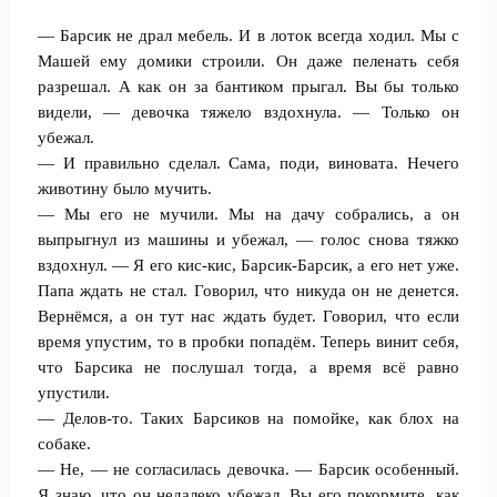
— Барсик не драл мебель. И в лоток всегда ходил. Мы с
Машей ему домики строили. Он даже пеленать себя
разрешал. А как он за бантиком прыгал. Вы бы только
видели, — девочка тяжело вздохнула. — Только он
убежал.
— И правильно сделал. Сама, поди, виновата. Нечего
животину было мучить.
— Мы его не мучили. Мы на дачу собрались, а он
выпрыгнул из машины и убежал, — голос снова тяжко
вздохнул. — Я его кис-кис, Барсик-Барсик, а его нет уже.
Папа ждать не стал. Говорил, что никуда он не денется.
Вернёмся, а он тут нас ждать будет. Говорил, что если
время упустим, то в пробки попадём. Теперь винит себя,
что Барсика не послушал тогда, а время всё равно
упустили.
— Делов-то. Таких Барсиков на помойке, как блох на
собаке.
— Не, — не согласилась девочка. — Барсик особенный.
Я знаю, что он недалеко убежал. Вы его покормите, как