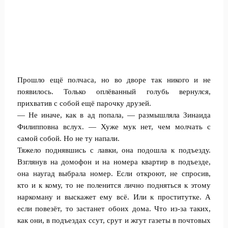
Прошло ещё полчаса, но во дворе так никого и не
появилось. Только оплёванный голубь вернулся,
прихватив с собой ещё парочку друзей.
— Не иначе, как в ад попала, — размышляла Зинаида
Филипповна вслух. — Хуже мук нет, чем молчать с
самой собой. Но не ту напали.
Тяжело поднявшись с лавки, она подошла к подъезду.
Взглянув на домофон и на номера квартир в подъезде,
она наугад выбрала номер. Если откроют, не спросив,
кто и к кому, то не поленится лично подняться к этому
наркоману и выскажет ему всё. Или к проститутке. А
если повезёт, то застанет обоих дома. Что из-за таких,
как они, в подъездах ссут, срут и жгут газеты в почтовых