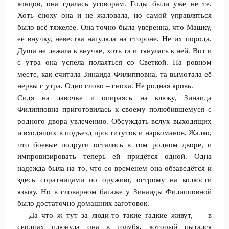
концов, она сдалась уговорам. Годы были уже не те.
Хоть сноху она и не жаловала, но самой управляться
было всё тяжелее. Она точно была уверенна, что Машку,
её внучку, невестка нагуляла на стороне. Не их порода.
Душа не лежала к внучке, хоть та и тянулась к ней. Вот и
с утра она успела полаяться со Светкой. На ровном
месте, как считала Зинаида Филипповна, та вымотала её
нервы с утра. Одно слово – сноха. Не родная кровь.
Сидя на лавочке и опираясь на клюку, Зинаида
Филипповна приготовилась к своему полюбившемуся с
родного двора увлечению. Обсуждать вслух выходящих
и входящих в подъезд проституток и наркоманов. Жалко,
что боевые подруги остались в том родном дворе, и
импровизировать теперь ей придётся одной. Одна
надежда была на то, что со временем она обзаведётся и
здесь соратницами по оружию, острому на колкости
языку. Но в словарном багаже у Зинаиды Филипповной
было достаточно домашних заготовок.
— Да что ж тут за люди-то такие гадкие живут, — в
сердцах плюнула она в голубя, который пытался