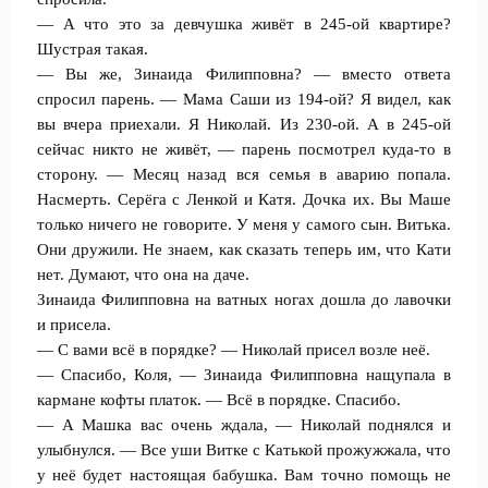
— А что это за девчушка живёт в 245-ой квартире?
Шустрая такая.
— Вы же, Зинаида Филипповна? — вместо ответа
спросил парень. — Мама Саши из 194-ой? Я видел, как
вы вчера приехали. Я Николай. Из 230-ой. А в 245-ой
сейчас никто не живёт, — парень посмотрел куда-то в
сторону. — Месяц назад вся семья в аварию попала.
Насмерть. Серёга с Ленкой и Катя. Дочка их. Вы Маше
только ничего не говорите. У меня у самого сын. Витька.
Они дружили. Не знаем, как сказать теперь им, что Кати
нет. Думают, что она на даче.
Зинаида Филипповна на ватных ногах дошла до лавочки
и присела.
— С вами всё в порядке? — Николай присел возле неё.
— Спасибо, Коля, — Зинаида Филипповна нащупала в
кармане кофты платок. — Всё в порядке. Спасибо.
— А Машка вас очень ждала, — Николай поднялся и
улыбнулся. — Все уши Витке с Катькой прожужжала, что
у неё будет настоящая бабушка. Вам точно помощь не