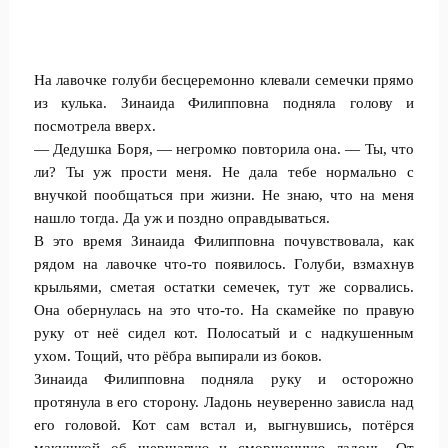
На лавочке голуби бесцеремонно клевали семечки прямо
из кулька. Зинаида Филипповна подняла голову и
посмотрела вверх.
— Дедушка Боря, — негромко повторила она. — Ты, что
ли? Ты уж прости меня. Не дала тебе нормально с
внучкой пообщаться при жизни. Не знаю, что на меня
нашло тогда. Да уж и поздно оправдываться.
В это время Зинаида Филипповна почувствовала, как
рядом на лавочке что-то появилось. Голуби, взмахнув
крыльями, сметая остатки семечек, тут же сорвались.
Она обернулась на это что-то. На скамейке по правую
руку от неё сидел кот. Полосатый и с надкушенным
ухом. Тощий, что рёбра выпирали из боков.
Зинаида Филипповна подняла руку и осторожно
протянула в его сторону. Ладонь неуверенно зависла над
его головой. Кот сам встал и, выгнувшись, потёрся