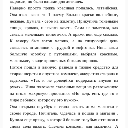
выросли, но были юными для детишек.
Наверно просто пряжа красивая попалась, латвийская.
Она взяла всего то 1 пасму. Больно краски волшебные,
нежные. Думала - себе на жилетку. Прикупила тоненькие
спицы, крючок, и начала вязать. Сама не заметила, как
связала маленькие пинеточки. А пряжи вон еще сколько.
К вечеру был готов чепчик, а на следующий день
связались штанишки с грудкой и кофточка. Инна взяла
большую коробку с пуговицами, выбрала красивые,
маленькие, в виде крошечных божьих коровок.
Потом пошла в ванную, развела в тазике средство для
стирки шерсти и опустила комплект, аккуратно стирала и
вздыхала: «Так и не доведётся подержать внуков на
руках». Инна положила связанные вещи на разложенную
на столе махровую простыню: «Но ведь есть где то в
мире ребенок, которому это нужно».
Она открыла ноутбук и стала искать дома малютки в
своем городе. Почитала. Оделась и пошла в магазин .
Купила еще пряжу, в которой больше голубых оттенков и
снова села вязать. Сделала комплект для мальчика. А