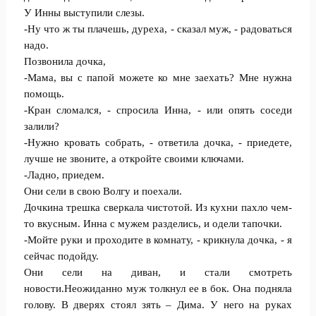
У Инны выступили слезы.
-Ну что ж ты плачешь, дуреха, - сказал муж, - радоваться
надо.
Позвонила дочка,
-Мама, вы с папой можете ко мне заехать? Мне нужна
помощь.
-Кран сломался, - спросила Инна, - или опять соседи
залили?
-Нужно кровать собрать, - ответила дочка, - приедете,
лучше не звоните, а откройте своими ключами.
-Ладно, приедем.
Они сели в свою Волгу и поехали.
Дочкина трешка сверкала чистотой. Из кухни пахло чем-
то вкусным. Инна с мужем разделись, и одели тапочки.
-Мойте руки и проходите в комнату, - крикнула дочка, - я
сейчас подойду.
Они сели на диван, и стали смотреть
новости.Неожиданно муж толкнул ее в бок. Она подняла
голову. В дверях стоял зять – Дима. У него на руках