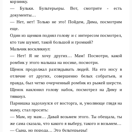
корзинку.
— Бульки. Бультерьеры. Вот, смотрите - есть
документы…
— Нет, нет! Только не это! Пойдем, Дима, посмотрим
еще.
Один из щенков поднял голову и с интересом посмотрел,
кто там шумит, такой большой и громкий?
Мальчик воскликнул:
— Нет! Я не хочу других… Мам! Посмотри, какой
ромбик у этого малыша на носике, посмотри.
Щенок продолжал разглядывать людей. На его носу в
отличие от других, совершенно белых собратьев, и
правда, был четко очерченный ромбик из рыжей шерсти.
Щенок наклонил голову набок, посмотрел на Диму и
тявкнул.
Парнишка задохнулся от восторга, и, умоляюще глядя на
маму, стал просить:
— Мам, ну мам… Давай возьмем этого. Ты обещала, ты
же сама сказала, что какого я выберу, такого и возьмем…
— Сына, но порода… Это бультерьеры!