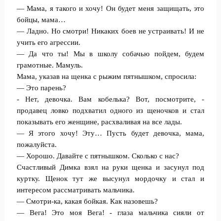
— Мама, я такого и хочу! Он будет меня защищать, это
бойцы, мама…
— Ладно. Но смотри! Никаких боев не устраивать! И не
учить его агрессии.
— Да что ты! Мы в школу собачью пойдем, будем
грамотные. Мамуль.
Мама, указав на щенка с рыжим пятнышком, спросила:
— Это парень?
- Нет, девочка. Вам кобелька? Вот, посмотрите, -
продавец ловко подхватил одного из щеночков и стал
показывать его женщине, расхваливая на все лады.
— Я этого хочу! Эту… Пусть будет девочка, мама,
пожалуйста.
— Хорошо. Давайте с пятнышком. Сколько с нас?
Счастливый Димка взял на руки щенка и засунул под
куртку. Щенок тут же высунул мордочку и стал и
интересом рассматривать мальчика.
— Смотри-ка, какая бойкая. Как назовешь?
— Вега! Это моя Вега! - глаза мальчика сияли от