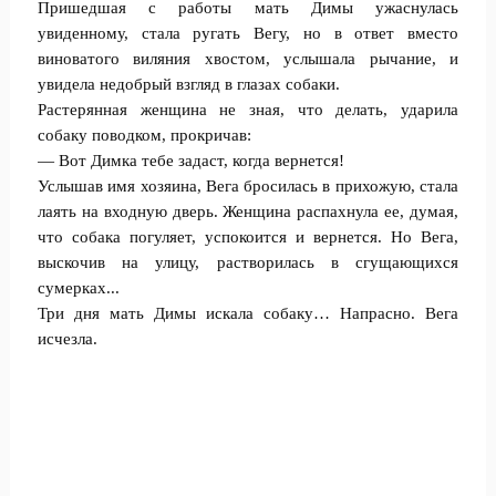
Пришедшая с работы мать Димы ужаснулась
увиденному, стала ругать Вегу, но в ответ вместо
виноватого виляния хвостом, услышала рычание, и
увидела недобрый взгляд в глазах собаки.
Растерянная женщина не зная, что делать, ударила
собаку поводком, прокричав:
— Вот Димка тебе задаст, когда вернется!
Услышав имя хозяина, Вега бросилась в прихожую, стала
лаять на входную дверь. Женщина распахнула ее, думая,
что собака погуляет, успокоится и вернется. Но Вега,
выскочив на улицу, растворилась в сгущающихся
сумерках...
Три дня мать Димы искала собаку… Напрасно. Вега
исчезла.