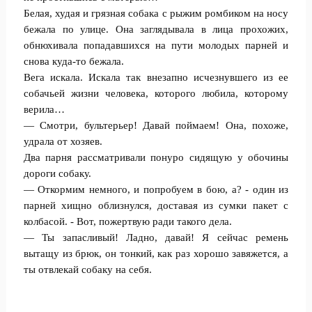
Белая, худая и грязная собака с рыжим ромбиком на носу
бежала по улице. Она заглядывала в лица прохожих,
обнюхивала попадавшихся на пути молодых парней и
снова куда-то бежала.
Вега искала. Искала так внезапно исчезнувшего из ее
собачьей жизни человека, которого любила, которому
верила…
— Смотри, бультерьер! Давай поймаем! Она, похоже,
удрала от хозяев.
Два парня рассматривали понуро сидящую у обочины
дороги собаку.
— Откормим немного, и попробуем в бою, а? - один из
парней хищно облизнулся, доставая из сумки пакет с
колбасой. - Вот, пожертвую ради такого дела.
— Ты запасливый! Ладно, давай! Я сейчас ремень
вытащу из брюк, он тонкий, как раз хорошо завяжется, а
ты отвлекай собаку на себя.