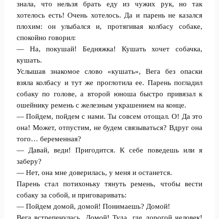
знала, что нельзя брать еду из чужих рук, но так
хотелось есть! Очень хотелось. Да и парень не казался
плохим: он улыбался и, протягивая колбасу собаке,
спокойно говорил:
— На, покушай! Бедняжка! Кушать хочет собачка,
кушать.
Услышав знакомое слово «кушать», Вега без опаски
взяла колбасу и тут же проглотила ее. Парень погладил
собаку по голове, а второй юноша быстро привязал к
ошейнику ремень с железным украшением на конце.
— Пойдем, пойдем с нами. Ты совсем отощал. О! Да это
она! Может, отпустим, не будем связываться? Вдруг она
того… беременная?
— Давай, веди! Пригодится. К себе поведешь или я
заберу?
— Нет, она мне доверилась, у меня и останется.
Парень стал потихоньку тянуть ремень, чтобы вести
собаку за собой, и приговаривать:
— Пойдем домой, домой! Понимаешь? Домой!
Вега встрепенулась. Домой! Туда, где дорогой человек!