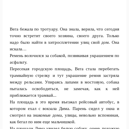
Вега бежала по тротуару. Она знала, верила, что сегодня
точно встретит своего хозяина, своего друга. Только
надо было найти в хитросплетении улиц свой дом. Она
искала…
Ремень волочился за собакой, позвякивая украшением по
асфальту.
Пересекая городскую площадь, Вега стала перебегать
трамвайную стрелку и тут украшение ремня застряла
между рельсами. Упираясь лапами в мостовую, собака
пыталась освободиться, не замечая, как к ней
приближается трамвай...
На площадь в это время въезжал рейсовый автобус, в
котором ехал с вокзала Дима. Парень сидел у окна и
смотрел на знакомые дома, улицы, невольно вспоминая,
как бегал по ним еще мальчишкой.
На площади Дима увидел белую собаку, очень похожую