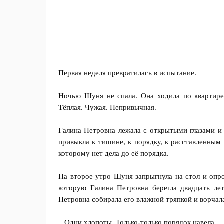
Первая неделя превратилась в испытание.
Ночью Шуня не спала. Она ходила по квартире.
Тёплая. Чужая. Непривычная.
Галина Петровна лежала с открытыми глазами и 
привыкла к тишине, к порядку, к расставленным
которому нет дела до её порядка.
На второе утро Шуня запрыгнула на стол и опр
которую Галина Петровна берегла двадцать лет
Петровна собирала его влажной тряпкой и ворчал
– Одни хлопоты. Только-только порядок навела.