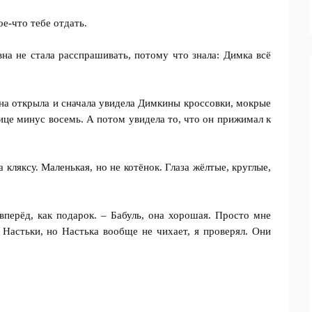
ое-что тебе отдать.
на не стала расспрашивать, потому что знала: Димка всё
вна открыла и сначала увидела Димкины кроссовки, мокрые
лице минус восемь. А потом увидела то, что он прижимал к
 кляксу. Маленькая, но не котёнок. Глаза жёлтые, круглые,
перёд, как подарок. – Бабуль, она хорошая. Просто мне
у Настьки, но Настька вообще не чихает, я проверял. Они