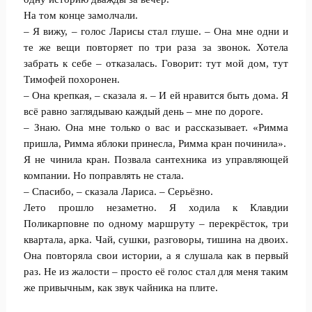
На том конце замолчали.
– Я вижу, – голос Ларисы стал глуше. – Она мне одни и
те же вещи повторяет по три раза за звонок. Хотела
забрать к себе – отказалась. Говорит: тут мой дом, тут
Тимофей похоронен.
– Она крепкая, – сказала я. – И ей нравится быть дома. Я
всё равно заглядываю каждый день – мне по дороге.
– Знаю. Она мне только о вас и рассказывает. «Римма
пришла, Римма яблоки принесла, Римма кран починила».
Я не чинила кран. Позвала сантехника из управляющей
компании. Но поправлять не стала.
– Спасибо, – сказала Лариса. – Серьёзно.
Лето прошло незаметно. Я ходила к Клавдии
Поликарповне по одному маршруту – перекрёсток, три
квартала, арка. Чай, сушки, разговоры, тишина на двоих.
Она повторяла свои истории, а я слушала как в первый
раз. Не из жалости – просто её голос стал для меня таким
же привычным, как звук чайника на плите.