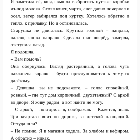
Я заметила её, когда вышла выбросить пустые коробки
из-под молока. Стоял конец марта, снег давно почернел и
осел, ветер забирался под куртку. Хотелось обратно в
тепло, к прилавку. Но я остановилась.
Старушка не двигалась. Крутила головой – направо,
налево, снова направо. Сделала шаг вперёд, замерла,
отступила назад.
Я подошла.
– Вам помочь?
Она обернулась. Взгляд растерянный, а голова чуть
наклонена вправо – будто прислушивается к чему-то
далёкому.
– Девушка, вы не подскажете, – голос спокойный,
ровный, – где тут дом кирпичный, двухэтажный? С аркой
во дворе. Я живу рядом, а вот найти не могу.
– С аркой, – повторила я, соображая. – Кажется, знаю.
Три квартала вниз по дороге, за детской площадкой.
Оттуда шли?
– Не помню. Я в магазин ходила. За хлебом и кефиром.
А обратно – никак.