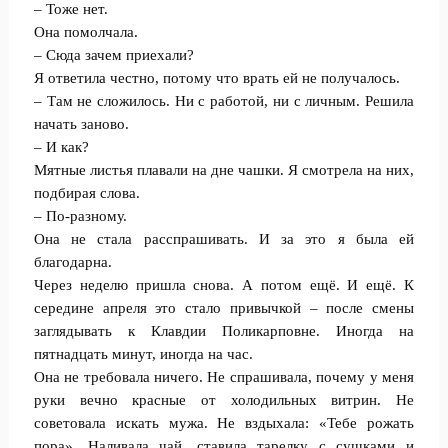
– Тоже нет.
Она помолчала.
– Сюда зачем приехали?
Я ответила честно, потому что врать ей не получалось.
– Там не сложилось. Ни с работой, ни с личным. Решила
начать заново.
– И как?
Мятные листья плавали на дне чашки. Я смотрела на них,
подбирая слова.
– По-разному.
Она не стала расспрашивать. И за это я была ей
благодарна.
Через неделю пришла снова. А потом ещё. И ещё. К
середине апреля это стало привычкой – после смены
заглядывать к Клавдии Поликарповне. Иногда на
пятнадцать минут, иногда на час.
Она не требовала ничего. Не спрашивала, почему у меня
руки вечно красные от холодильных витрин. Не
советовала искать мужа. Не вздыхала: «Тебе рожать
пора». Наливала чай, ставила тарелку с сушками и