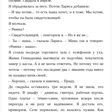
Полине. Свадьба в апреле.
Я обрадовалась за него. Потом Лариса добавила:
– И мы хотим... то есть мама хочет, и я тоже. Мы хотим,
чтобы ты была свидетельницей.
Я молчала.
– Римма?
– Свидетельницей, – повторила я. – Но я же не...
– Ты – наша, – сказала Лариса. – Мама так и говорит.
«Римма – наша».
Я стояла посреди торгового зала с телефоном у уха.
Жанна Геннадьевна выглянула из подсобки, покупатель
замер у кассы. А я не могла ответить. Не потому что не
хотела – потому что последние два с лишним года никто
не называл меня своей.
– Хорошо, – сказала я наконец. – Приду.
До свадьбы оставалось три недели. Я не знала, что
надеть. В шкафу – джинсы, свитера, рабочая куртка.
Одно платье – тёмно-синее, купленное вскоре после
переезда и ни разу не надёванное. Я достала его,
примерила. Село нормально, но казалось чужим. Как