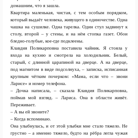
домашним, что я зашла.
Квартира маленькая, чистая, с тем особым порядком,
который выдаёт человека, живущего в одиночестве. Одна
чашка на сушилке. Одна тарелка. Один стул задвинут к
столу, второй – у стены, и на нём стопка газет. Обои
бледно-голубые, кое-где подклеены.
Клавдия Поликарповна поставила чайник. Я стояла у
входа на кухню и смотрела на холодильник. Белый,
старый, с длинной царапиной на дверце. А на дверце,
под магнитом в виде подсолнуха, – записка, исписанная
крупным чётким почерком: «Мама, если что – звони
Ларисе» и номер телефона.
– Дочка написала, – сказала Клавдия Поликарповна,
поймав мой взгляд. – Лариса. Она в области живёт.
Переживает.
– А вы ей звоните?
– Когда вспоминаю.
Она улыбнулась, и от этой улыбки мне стало тяжело. Не
грустно – а именно тяжело, будто на рёбра легла чужая