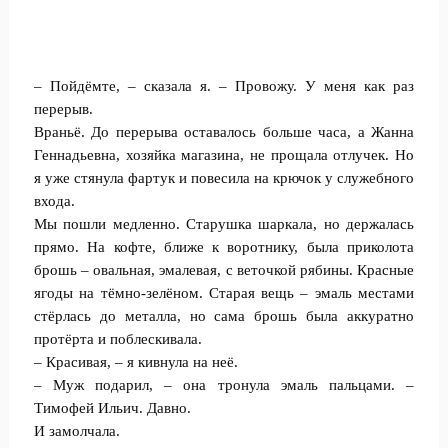
– Пойдёмте, – сказала я. – Провожу. У меня как раз
перерыв.
Враньё. До перерыва оставалось больше часа, а Жанна
Геннадьевна, хозяйка магазина, не прощала отлучек. Но
я уже стянула фартук и повесила на крючок у служебного
входа.
Мы пошли медленно. Старушка шаркала, но держалась
прямо. На кофте, ближе к воротнику, была приколота
брошь – овальная, эмалевая, с веточкой рябины. Красные
ягоды на тёмно-зелёном. Старая вещь – эмаль местами
стёрлась до металла, но сама брошь была аккуратно
протёрта и поблескивала.
– Красивая, – я кивнула на неё.
– Муж подарил, – она тронула эмаль пальцами. –
Тимофей Ильич. Давно.
И замолчала.