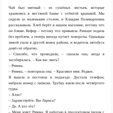
Чай был мятный – из сушёных листьев, которые
хранились в жестяной банке с отбитой крышкой. Мы
сидели за маленьким столом, и Клавдия Поликарповна
рассказывала. Хлеб берёт в нашем магазине, потому что
он ближе. Кефир – потому что привыкла. Раньше ходила
без проблем, а теперь иногда путает повороты. Однажды
зимой ушла в другой конец района, и водитель автобуса
довёз её обратно.
– Спасибо, что проводили, – сказала она, когда я
засобиралась. – Как вас звать?
– Римма.
– Римма, – повторила она. – Красивое имя. Редкое.
Я вышла и постояла в подъезде. Достала телефон,
набрала номер с записки. Трубку взяли после четвёртого
гудка.
– Алло?
– Здравствуйте. Вы Лариса?
– Да. А кто это?
– Меня зовут Римма. Я работаю в продуктовом рядом с