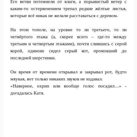
Его ветви потемнели от влаги, а порывистый ветер с
каким-то остервенением трепал редкие жёлтые листья,
которые всё никак не желали расставаться с деревом.
На этом тополе, на уровне то ли третьего, то ли
четвёртого этажа (а, скорее всего – где-то между
третьим и четвертым этажами), почти слившись с серой
корой, одиноко сидел серый кот, промокший до
последней шерстинки.
Он время от времени открывал и закрывал рот, будто
мяукая, вот только никаких звуков не издавал.
«Наверное, охрип или вообще голос посадил…» -
догадалась Катя.