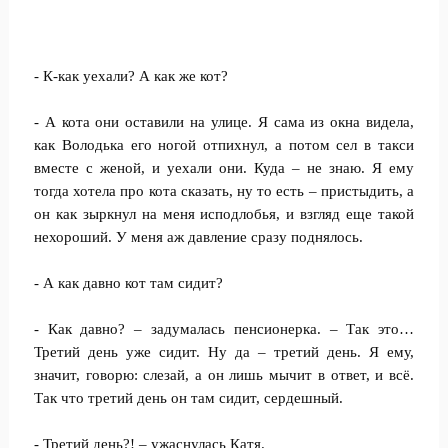
- К-как уехали? А как же кот?
- А кота они оставили на улице. Я сама из окна видела,
как Володька его ногой отпихнул, а потом сел в такси
вместе с женой, и уехали они. Куда – не знаю. Я ему
тогда хотела про кота сказать, ну то есть – пристыдить, а
он как зыркнул на меня исподлобья, и взгляд еще такой
нехороший. У меня аж давление сразу поднялось.
- А как давно кот там сидит?
- Как давно? – задумалась пенсионерка. – Так это…
Третий день уже сидит. Ну да – третий день. Я ему,
значит, говорю: слезай, а он лишь мычит в ответ, и всё.
Так что третий день он там сидит, сердешный.
- Третий день?! – ужаснулась Катя.