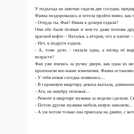
У подъезда на лавочке сидели две соседки, прид
Фаина поздоровалась и хотела пройти мимо, как о
- Откуда ты, Фая? Никак к дочери ездила?
Они обе были полные и чем-то даже похожи друг
красной кофте – Наталья, а вторая, что в платке 
- Нет, к подруге ездила.
- А, тоже дело, - сказала одна, а взгляд её в
возрасте?
Фая уже взялась за ручку двери, как одна из ж
произошли кое-какие изменения. Фаина остановил
- У тебя новая соседка появилась…
- В сороковую квартиру деваха въехала, длиннон
- Ага, на швабру похожая…
- Ремонт в квартире мужики за неделю сделали. 
- Потом другие мужики мебель новую завозили...
- А уж потом только она приехала на джипе, с кот