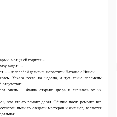
тарый, в отцы ей годится…
сразу видать…
удет… - наперебой делились новостями Наталья с Ниной.
ялась. Уехала всего на неделю, а тут такие перемены
ё отсутствие.
тала очень. – Фаина открыла дверь и скрылась от их
ось, что кто-то ремонт делал. Обычно после ремонта все
стковой пыли со следами мастеров и жильцов, валяются
деальная.