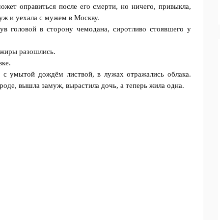
жет оправиться после его смерти, но ничего, привыкла,
уж и уехала с мужем в Москву.
ув головой в сторону чемодана, сиротливо стоявшего у
сажиры разошлись.
вке.
я с умытой дождём листвой, в лужах отражались облака.
роде, вышла замуж, вырастила дочь, а теперь жила одна.