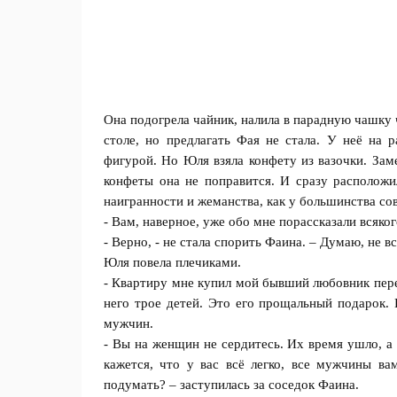
Она подогрела чайник, налила в парадную чашку 
столе, но предлагать Фая не стала. У неё на 
фигурой. Но Юля взяла конфету из вазочки. Зам
конфеты она не поправится. И сразу расположил
наигранности и жеманства, как у большинства с
- Вам, наверное, уже обо мне порассказали всякого
- Верно, - не стала спорить Фаина. – Думаю, не вс
Юля повела плечиками.
- Квартиру мне купил мой бывший любовник пере
него трое детей. Это его прощальный подарок. 
мужчин.
- Вы на женщин не сердитесь. Их время ушло, а 
кажется, что у вас всё легко, все мужчины ва
подумать? – заступилась за соседок Фаина.