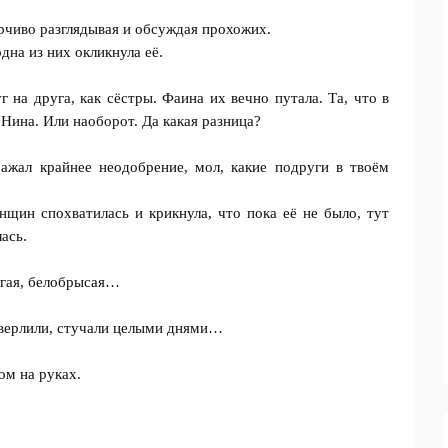
ирчиво разглядывая и обсуждая прохожих.
дна из них окликнула её.
 на друга, как сёстры. Фаина их вечно путала. Та, что в
– Нина. Или наоборот. Да какая разница?
ыражал крайнее неодобрение, мол, какие подруги в твоём
енщин спохватилась и крикнула, что пока её не было, тут
ась.
огая, белобрысая…
Сверлили, стучали целыми днями…
ом на руках.