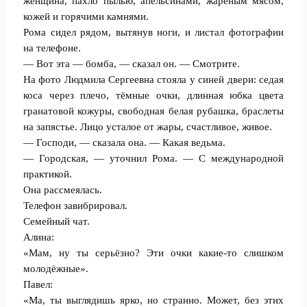
женщина, пахло пылью, апельсинами, жареным мясом,
кожей и горячими камнями.
Рома сидел рядом, вытянув ноги, и листал фотографии
на телефоне.
— Вот эта — бомба, — сказал он. — Смотрите.
На фото Людмила Сергеевна стояла у синей двери: седая
коса через плечо, тёмные очки, длинная юбка цвета
гранатовой кожуры, свободная белая рубашка, браслеты
на запястье. Лицо усталое от жары, счастливое, живое.
— Господи, — сказала она. — Какая ведьма.
— Городская, — уточнил Рома. — С международной
практикой.
Она рассмеялась.
Телефон завибрировал.
Семейный чат.
Алина:
«Мам, ну ты серьёзно? Эти очки какие-то слишком
молодёжные».
Павел:
«Ма, ты выглядишь ярко, но странно. Может, без этих