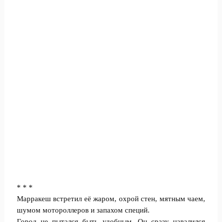
* * *
Марракеш встретил её жаром, охрой стен, мятным чаем,
шумом мотороллеров и запахом специй.
Город не пытался быть удобным. Он сразу навалился