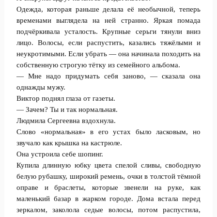
Одежда, которая раньше делала её необычной, теперь
временами выглядела на ней странно. Яркая помада
подчёркивала усталость. Крупные серьги тянули вниз
лицо. Волосы, если распустить, казались тяжёлыми и
неукротимыми. Если убрать — она начинала походить на
собственную строгую тётку из семейного альбома.
— Мне надо придумать себя заново, — сказала она
однажды мужу.
Виктор поднял глаза от газеты.
— Зачем? Ты и так нормальная.
Людмила Сергеевна вздохнула.
Слово «нормальная» в его устах было ласковым, но
звучало как крышка на кастрюле.
Она устроила себе шопинг.
Купила длинную юбку цвета спелой сливы, свободную
белую рубашку, широкий ремень, очки в толстой тёмной
оправе и браслеты, которые звенели на руке, как
маленький базар в жарком городе. Дома встала перед
зеркалом, заколола седые волосы, потом распустила,