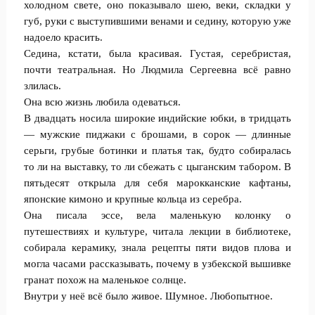
холодном свете, оно показывало шею, веки, складки у
губ, руки с выступившими венами и седину, которую уже
надоело красить.
Седина, кстати, была красивая. Густая, серебристая,
почти театральная. Но Людмила Сергеевна всё равно
злилась.
Она всю жизнь любила одеваться.
В двадцать носила широкие индийские юбки, в тридцать
— мужские пиджаки с брошами, в сорок — длинные
серьги, грубые ботинки и платья так, будто собиралась
то ли на выставку, то ли сбежать с цыганским табором. В
пятьдесят открыла для себя марокканские кафтаны,
японские кимоно и крупные кольца из серебра.
Она писала эссе, вела маленькую колонку о
путешествиях и культуре, читала лекции в библиотеке,
собирала керамику, знала рецепты пяти видов плова и
могла часами рассказывать, почему в узбекской вышивке
гранат похож на маленькое солнце.
Внутри у неё всё было живое. Шумное. Любопытное.