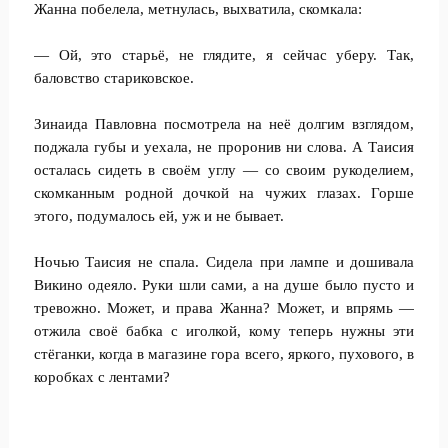
Жанна побелела, метнулась, выхватила, скомкала:
— Ой, это старьё, не глядите, я сейчас уберу. Так,
баловство стариковское.
Зинаида Павловна посмотрела на неё долгим взглядом,
поджала губы и уехала, не проронив ни слова. А Таисия
осталась сидеть в своём углу — со своим рукоделием,
скомканным родной дочкой на чужих глазах. Горше
этого, подумалось ей, уж и не бывает.
Ночью Таисия не спала. Сидела при лампе и дошивала
Викино одеяло. Руки шли сами, а на душе было пусто и
тревожно. Может, и права Жанна? Может, и впрямь —
отжила своё бабка с иголкой, кому теперь нужны эти
стёганки, когда в магазине гора всего, яркого, пухового, в
коробках с лентами?