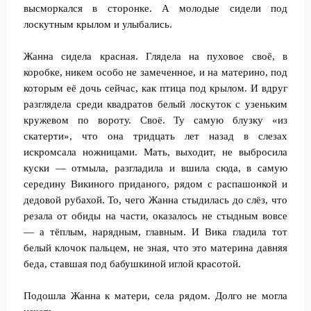
высморкался в сторонке. А молодые сидели под
лоскутным крылом и улыбались.
Жанна сидела красная. Глядела на пуховое своё, в
коробке, никем особо не замеченное, и на материно, под
которым её дочь сейчас, как птица под крылом. И вдруг
разглядела среди квадратов белый лоскуток с узеньким
кружевом по вороту. Своё. Ту самую блузку «из
скатерти», что она тридцать лет назад в слезах
искромсала ножницами. Мать, выходит, не выбросила
куски — отмыла, разгладила и вшила сюда, в самую
середину Викиного приданого, рядом с распашонкой и
дедовой рубахой. То, чего Жанна стыдилась до слёз, что
резала от обиды на части, оказалось не стыдным вовсе
— а тёплым, нарядным, главным. И Вика гладила тот
белый клочок пальцем, не зная, что это материна давняя
беда, ставшая под бабушкиной иглой красотой.
Подошла Жанна к матери, села рядом. Долго не могла