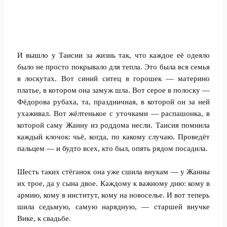
И вышло у Таисии за жизнь так, что каждое её одеяло
было не просто покрывало для тепла. Это была вся семья
в лоскутах. Вот синий ситец в горошек — материно
платье, в котором она замуж шла. Вот серое в полоску —
Фёдорова рубаха, та, праздничная, в которой он за ней
ухаживал. Вот жёлтенькое с уточками — распашонка, в
которой саму Жанну из роддома несли. Таисия помнила
каждый клочок: чьё, когда, по какому случаю. Проведёт
пальцем — и будто всех, кто был, опять рядом посадила.
Шесть таких стёганок она уже сшила внукам — у Жанны
их трое, да у сына двое. Каждому к важному дню: кому в
армию, кому в институт, кому на новоселье. И вот теперь
шила седьмую, самую нарядную, — старшей внучке
Вике, к свадьбе.