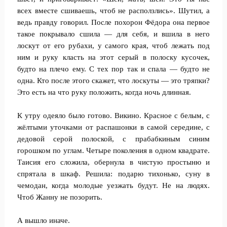
всех вместе сшиваешь, чтоб не расползлись». Шутил, а
ведь правду говорил. После похорон Фёдора она первое
такое покрывало сшила — для себя, и вшила в него
лоскут от его рубахи, у самого края, чтоб лежать под
ним и руку класть на этот серый в полоску кусочек,
будто на плечо ему. С тех пор так и спала — будто не
одна. Кто после этого скажет, что лоскуты — это тряпки?
Это есть на что руку положить, когда ночь длинная.
К утру одеяло было готово. Викино. Красное с белым, с
жёлтыми уточками от распашонки в самой середине, с
дедовой серой полоской, с прабабкиным синим
горошком по углам. Четыре поколения в одном квадрате.
Таисия его сложила, обернула в чистую простыню и
спрятала в шкаф. Решила: подарю тихонько, суну в
чемодан, когда молодые уезжать будут. Не на людях.
Чтоб Жанну не позорить.
А вышло иначе.