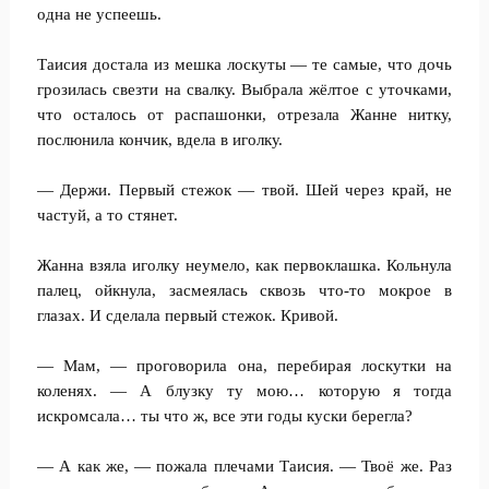
одна не успеешь.
Таисия достала из мешка лоскуты — те самые, что дочь
грозилась свезти на свалку. Выбрала жёлтое с уточками,
что осталось от распашонки, отрезала Жанне нитку,
послюнила кончик, вдела в иголку.
— Держи. Первый стежок — твой. Шей через край, не
частуй, а то стянет.
Жанна взяла иголку неумело, как первоклашка. Кольнула
палец, ойкнула, засмеялась сквозь что-то мокрое в
глазах. И сделала первый стежок. Кривой.
— Мам, — проговорила она, перебирая лоскутки на
коленях. — А блузку ту мою… которую я тогда
искромсала… ты что ж, все эти годы куски берегла?
— А как же, — пожала плечами Таисия. — Твоё же. Раз