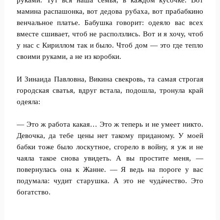
руками. Тут вся наша семья, в каждом кусочке. Вот
мамина распашонка, вот дедова рубаха, вот прабабкино
венчальное платье. Бабушка говорит: одеяло вас всех
вместе сшивает, чтоб не расползлись. Вот и я хочу, чтоб
у нас с Кириллом так и было. Чтоб дом — это где тепло
своими руками, а не из коробки.
И Зинаида Павловна, Викина свекровь, та самая строгая
городская сватья, вдруг встала, подошла, тронула край
одеяла:
— Это ж работа какая… Это ж теперь и не умеет никто.
Девочка, да тебе цены нет такому приданому. У моей
бабки тоже было лоскутное, сгорело в войну, я уж и не
чаяла такое снова увидеть. А вы простите меня, —
повернулась она к Жанне. — Я ведь на пороге у вас
подумала: чудит старушка. А это не чуда́чество. Это
богатство.