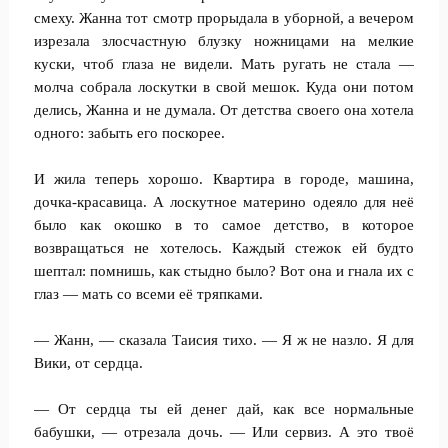
смеху. Жанна тот смотр прорыдала в уборной, а вечером
изрезала злосчастную блузку ножницами на мелкие
куски, чтоб глаза не видели. Мать ругать не стала —
молча собрала лоскутки в свой мешок. Куда они потом
делись, Жанна и не думала. От детства своего она хотела
одного: забыть его поскорее.
И жила теперь хорошо. Квартира в городе, машина,
дочка-красавица. А лоскутное материно одеяло для неё
было как окошко в то самое детство, в которое
возвращаться не хотелось. Каждый стежок ей будто
шептал: помнишь, как стыдно было? Вот она и гнала их с
глаз — мать со всеми её тряпками.
— Жанн, — сказала Таисия тихо. — Я ж не назло. Я для
Вики, от сердца.
— От сердца ты ей денег дай, как все нормальные
бабушки, — отрезала дочь. — Или сервиз. А это твоё