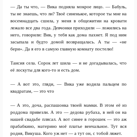
— Да ты что, — Вика подняла мокрое лицо. — Бабуль,
ты не знаешь, что ли? Твоё синенькое, которое ты мне на
восемнадцать сшила, у меня в общежитии на кровати
лежало все два года. Девчонки приходили — ложились на
него, говорили: Вик, у тебя как дома пахнет. Я под ним
засыпала и будто домой возвращалась. А ты — «не
бери». Да я его в самую главную комнату постелю!
Таисия села. Сорок лет шила — и не догадывалась, что
её лоскуты для кого-то и есть дом.
— А вот это, гляди, — Вика уже водила пальцем по
квадратам, — это что
— А это, доча, распашонка твоей мамки. В этом её из
роддома привезли. А это — дедова рубаха, в ней он на
нашей свадьбе плясал. А вот синее в горошек — это аж
прабабкино, материно моё платье венчальное. Тут вся
родня, Викуша. Кого уж нет — а тут он, с тобой ляжет.