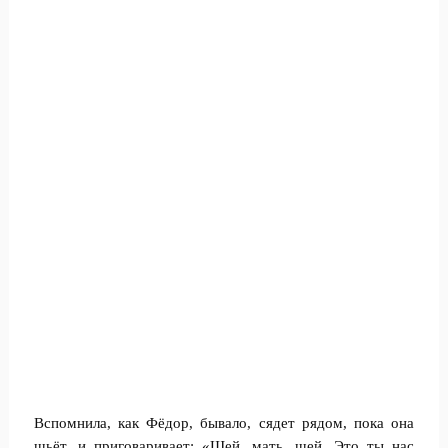
Вспомнила, как Фёдор, бывало, сядет рядом, пока она
шьёт, и приговаривает: «Шей, мать, шей. Это ты нас