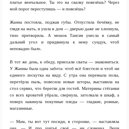
платье венчальное. Ты это на свалку повезёшь? Через
мой порог переступишь — и повезёшь?
Жанна постояла, поджав губы. Отпустила бечёвку, не
глядя на мать, и ушла в дом — дверью даже не хлопнула,
тихо притворила. А мешок Таисия унесла в самый
дальний угол и придвинула к нему сундук, чтоб
неповадно было.
В тот же день, к обеду, приехали сваты — знакомиться.
У Жанны была одна забота: чтоб всё блестело и чтоб ни
единого лоскутка на виду. С утра она перемыла полы,
перетёрла пыль, повесила новые шторы, выставила на
стол сервиз, что берегли для гостей. Материны стёганки
со всех кроватей убрала, свернула, затолкала в шкаф, а
поверх накинула покупные пледы — гладкие, ровные,
магазинные.
— Мам, ты вот тут посиди, в сторонке, — наставляла
она. — И про шитьё своё — ни словечка. Люди