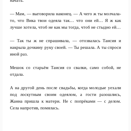
начать.
— Мам, — выговорила наконец. — А чего ж ты молчала-
то, что Вика твои одеяла так… что они ей… Я ж как
лучше хотела, чтоб не как мы тогда, чтоб не стыдно ей…
— Так ты ж не спрашивала, — отозвалась Таисия и
накрыла дочкину руку своей. — Ты решала. А ты спроси
иной раз.
Мешок со старьём Таисия со свалки, само собой, не
отдала.
А на другой день после свадьбы, когда молодые уехали
под лоскутным своим одеялом, а гости разошлись,
Жанна пришла к матери. Не с попрёками — с делом.
Села напротив, помялась.