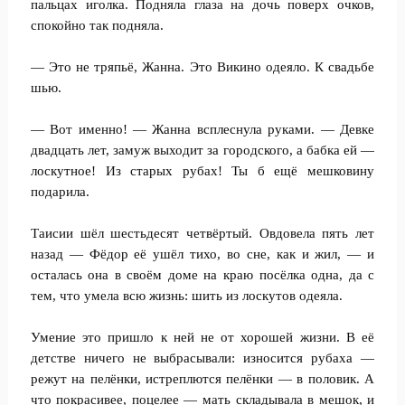
пальцах иголка. Подняла глаза на дочь поверх очков,
спокойно так подняла.
— Это не тряпьё, Жанна. Это Викино одеяло. К свадьбе
шью.
— Вот именно! — Жанна всплеснула руками. — Девке
двадцать лет, замуж выходит за городского, а бабка ей —
лоскутное! Из старых рубах! Ты б ещё мешковину
подарила.
Таисии шёл шестьдесят четвёртый. Овдовела пять лет
назад — Фёдор её ушёл тихо, во сне, как и жил, — и
осталась она в своём доме на краю посёлка одна, да с
тем, что умела всю жизнь: шить из лоскутов одеяла.
Умение это пришло к ней не от хорошей жизни. В её
детстве ничего не выбрасывали: износится рубаха —
режут на пелёнки, истреплются пелёнки — в половик. А
что покрасивее, поцелее — мать складывала в мешок, и