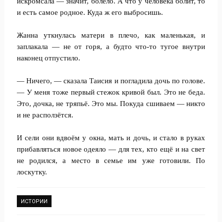
искромсала — значит, болело. А что у человека болит, то
и есть самое родное. Куда ж его выбросишь.
Жанна уткнулась матери в плечо, как маленькая, и
заплакала — не от горя, а будто что-то тугое внутри
наконец отпустило.
— Ничего, — сказала Таисия и погладила дочь по голове.
— У меня тоже первый стежок кривой был. Это не беда.
Это, дочка, не тряпьё. Это мы. Покуда сшиваем — никто
и не расползётся.
И сели они вдвоём у окна, мать и дочь, и стало в руках
прибавляться новое одеяло — для тех, кто ещё и на свет
не родился, а место в семье им уже готовили. По
лоскутку.
ИСТОРИИ