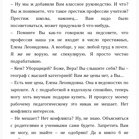
– Ну мы ж добавили Вам классное руководство. И что?
Вы ж понимаете, что такое престиж профессии учителя?
Престиж школы, наконец... Вам надо было
посоветоваться, может придумали б что-нибудь.
– Помните Вы как-то говорили на педсовете, что
профессия наша уж не входит в число престижных,
Елена Леонидовна. А вообще, у нас любой труд в почте.
Я же не ворую, не спекулирую. Я просто честно
подрабатываю.
– Кем? Уборщицей? Боже, Вера! Вы слышите себя? Вы –
географ с высшей категорией! Вам же цены нет, а Вы...
– Есть мне цена, Елена Леонидовна. Она в ведомостях по
зарплате. А с подработкой я вздохнула спокойно, теперь
могу хоть внучкам подарки купить. И процессу моему
рабочему педагогическому это никак не мешает. Нет
конфликта интересов.
– Не мешает? Нет конфликта? Ну, не знаю. Объясняться
с родителями и учениками сами будете. Запретить Вам
не могу, но знайте – не одобряю! Да и никто б не