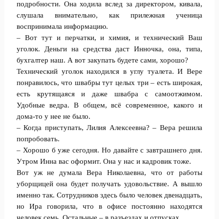
подробности. Она ходила вслед за директором, кивала,
слушала внимательно, как прилежная ученица
воспринимала информацию.
– Вот тут и перчатки, и химия, и технический Ваш
уголок. Деньги на средства даст Инночка, она, типа,
бухгалтер наш. А вот закупать будете сами, хорошо?
Технический уголок находился в углу туалета. И Вере
понравилось, что швабры тут целых три – есть широкая,
есть крутящаяся и даже швабра с самоотжимом.
Удобные ведра. В общем, всё современное, какого и
дома-то у нее не было.
– Когда приступать, Лилия Алексеевна? – Вера решила
попробовать.
– Хорошо б уже сегодня. Но давайте с завтрашнего дня.
Утром Инна вас оформит. Она у нас и кадровик тоже.
Вот уж не думала Вера Николаевна, что от работы
уборщицей она будет получать удовольствие. А вышло
именно так. Сотрудников здесь было человек двенадцать,
но Ира говорила, что в офисе постоянно находятся
человек семь. Остальные – в разъездах и отпусках.