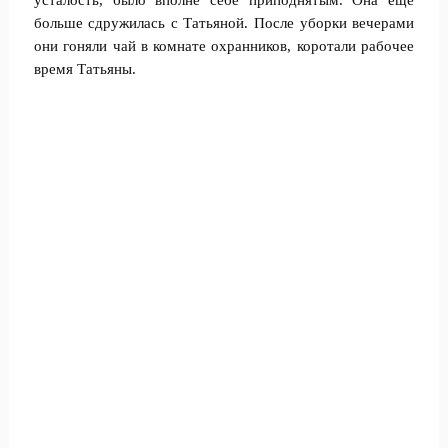
усталость, было вполне себе приподнятым. Она ещё
больше сдружилась с Татьяной. После уборки вечерами
они гоняли чай в комнате охранников, коротали рабочее
время Татьяны.