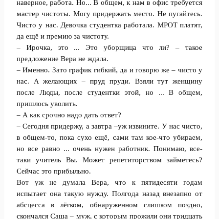
наверное, работа. Но... В общем, к нам в офис требуется
мастер чистоты. Могу придержать место. Не пугайтесь.
Чисто у нас. Девочка студентка работала. МРОТ платят,
да ещё и премию за чистоту.
– Ирочка, это ... Это уборщица что ли? – такое
предложение Вера не ждала.
– Именно. Зато график гибкий, да и говорю же – чисто у
нас. А желающих – пруд пруди. Взяли тут женщину
после Люды, после студентки этой, но ... В общем,
пришлось уволить.
– А как срочно надо дать ответ?
– Сегодня придержу, а завтра –уж извините. У нас чисто,
в общем-то, пока сухо ещё, сами там кое-что убираем,
но все равно ... очень нужен работник. Понимаю, все-
таки учитель Вы. Может репетиторством займетесь?
Сейчас это прибыльно.
Вот уж не думала Вера, что к пятидесяти годам
испытает она такую нужду. Полгода назад внезапно от
абсцесса в лёгком, обнаруженном слишком поздно,
скончался Саша – муж, с которым прожили они тридцать