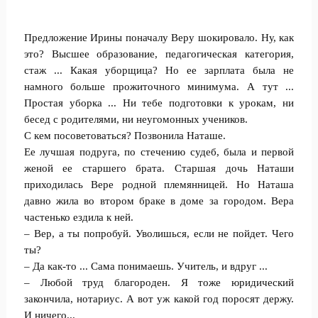
Предложение Ирины поначалу Веру шокировало. Ну, как
это? Высшее образование, педагогическая категория,
стаж ... Какая уборщица? Но ее зарплата была не
намного больше прожиточного минимума. А тут ...
Простая уборка ... Ни тебе подготовки к урокам, ни
бесед с родителями, ни неугомонных учеников.
С кем посоветоваться? Позвонила Наташе.
Ее лучшая подруга, по стечению судеб, была и первой
женой ее старшего брата. Старшая дочь Наташи
приходилась Вере родной племянницей. Но Наташа
давно жила во втором браке в доме за городом. Вера
частенько ездила к ней.
– Вер, а ты попробуй. Уволишься, если не пойдет. Чего
ты?
– Да как-то ... Сама понимаешь. Учитель, и вдруг ...
– Любой труд благороден. Я тоже юридический
закончила, нотариус. А вот уж какой год поросят держу.
И ничего...