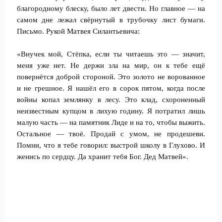
благородному блеску, было лет двести. Но главное — на
самом дне лежал свёрнутый в трубочку лист бумаги.
Письмо. Рукой Матвея Силантьевича:
«Внучек мой, Стёпка, если ты читаешь это — значит,
меня уже нет. Не держи зла на мир, он к тебе ещё
повернётся доброй стороной. Это золото не ворованное
и не грешное. Я нашёл его в сорок пятом, когда после
войны копал землянку в лесу. Это клад, схороненный
неизвестным купцом в лихую годину. Я потратил лишь
малую часть — на памятник Лиде и на то, чтобы выжить.
Остальное — твоё. Продай с умом, не продешеви.
Помни, что я тебе говорил: выстрой школу в Глухово. И
женись по сердцу. Да хранит тебя Бог. Дед Матвей».