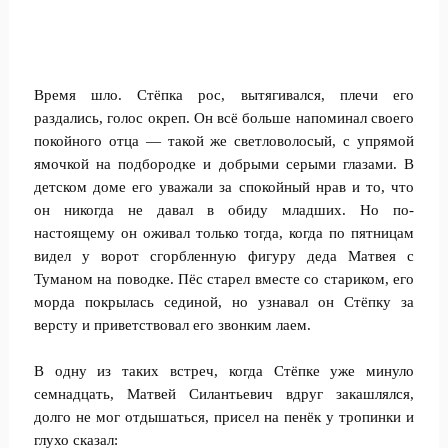
Время шло. Стёпка рос, вытягивался, плечи его
раздались, голос окреп. Он всё больше напоминал своего
покойного отца — такой же светловолосый, с упрямой
ямочкой на подбородке и добрыми серыми глазами. В
детском доме его уважали за спокойный нрав и то, что
он никогда не давал в обиду младших. Но по-
настоящему он оживал только тогда, когда по пятницам
видел у ворот сгорбленную фигуру деда Матвея с
Туманом на поводке. Пёс старел вместе со стариком, его
морда покрылась сединой, но узнавал он Стёпку за
версту и приветствовал его звонким лаем.
В одну из таких встреч, когда Стёпке уже минуло
семнадцать, Матвей Силантьевич вдруг закашлялся,
долго не мог отдышаться, присел на пенёк у тропинки и
глухо сказал: