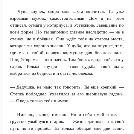
— Чую, внучек, скоро моя вахта кончится. Ты уже
взрослый мужик, самостоятельный. Дом я на тебя
отписал, бумаги у нотариуса, в Устюжине. Завещание по
всей форме. Но ты запомни: главное наследство — не в
стенах, не в брёвнах. Оно ждёт тебя на старом месте,
которое ты хорошо знаешь. У дуба, что на опушке, там,
где мы с тобой первую кормушку для белок вешали.
Придёт время — откопаешь. Там бочка, вроде той, что у
сарая. Только внутри — твоя судьба, твой шанс
выбраться из бедности и стать человеком.
— Дедушка, не надо так говорить! Ты ещё крепкий, —
Стёпка побледнел, ухватился за его шершавую ладонь.
— Я ведь только тебя и имею.
— Имеешь, сынок, имеешь. Но и себя имей тоже, —
грустно улыбнулся старик. — Жизнь длинная, а я свой
путь почти прошёл. Ты только обещай мне две вещи: