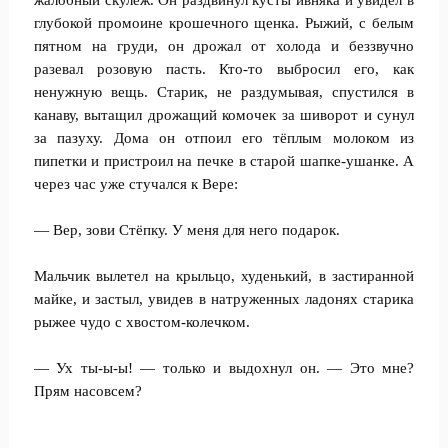
жалобный скулёж. Он раздвинул кусты ивняка и увидел в
глубокой промоине крошечного щенка. Рыжий, с белым
пятном на груди, он дрожал от холода и беззвучно
разевал розовую пасть. Кто-то выбросил его, как
ненужную вещь. Старик, не раздумывая, спустился в
канаву, вытащил дрожащий комочек за шиворот и сунул
за пазуху. Дома он отпоил его тёплым молоком из
пипетки и пристроил на печке в старой шапке-ушанке. А
через час уже стучался к Вере:
— Вер, зови Стёпку. У меня для него подарок.
Мальчик вылетел на крыльцо, худенький, в застиранной
майке, и застыл, увидев в натруженных ладонях старика
рыжее чудо с хвостом-колечком.
— Ух ты-ы-ы! — только и выдохнул он. — Это мне?
Прям насовсем?