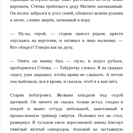
вареньем, Стёпка прибежал к деду Матвею заплаканный.
Он молча забрался в угол сеней, обхватил колени руками
и затих, словно зверёк, загнанный в нору.
— Ну-ка, герой, — старик присел рядом, кряхтя
опускаясь на корточки, и заглянул в лицо мальчику. —
Кто обидел? Говори как на духу.
— Опять он мамку бил, — глухо, в подол рубахи,
пробормотал Стёпка. — Табуретку сломал. Я на грядках
сидел, уши закрывал, чтобы крика не слышать. А потом
она выбежала, вся в крови, и сказала, чтоб я к вам шёл.
Старик побагровел. Желваки заходили под седой
щетиной. Он ничего не сказал, только встал, сходил в
погреб и вынес оттуда небольшой, замотанный в
промасленную тряпицу свёрток. Положил его на стол,
развернул. В тусклом свете керосиновой лампы блеснул
тяжёлый жёлтый самородок, похожий на застывшую