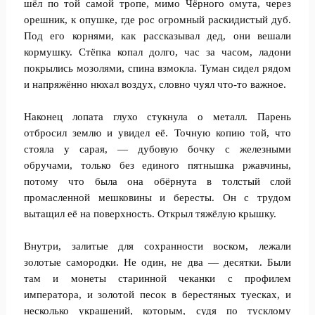
шёл по той самой тропе, мимо Чёрного омута, через
орешник, к опушке, где рос огромный раскидистый дуб.
Под его корнями, как рассказывал дед, они вешали
кормушку. Стёпка копал долго, час за часом, ладони
покрылись мозолями, спина взмокла. Туман сидел рядом
и напряжённо нюхал воздух, словно чуял что-то важное.
Наконец лопата глухо стукнула о металл. Парень
отбросил землю и увидел её. Точную копию той, что
стояла у сарая, — дубовую бочку с железными
обручами, только без единого пятнышка ржавчины,
потому что была она обёрнута в толстый слой
промасленной мешковины и бересты. Он с трудом
вытащил её на поверхность. Открыл тяжёлую крышку.
Внутри, залитые для сохранности воском, лежали
золотые самородки. Не один, не два — десятки. Были
там и монеты старинной чеканки с профилем
императора, и золотой песок в берестяных туесках, и
несколько украшений, которым, судя по тусклому