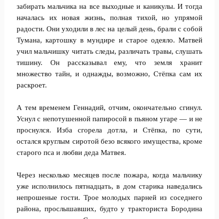
забирать мальчика на все выходные и каникулы. И тогда
началась их новая жизнь, полная тихой, но упрямой
радости. Они уходили в лес на целый день, брали с собой
Тумана, картошку в мундире и старое одеяло. Матвей
учил мальчишку читать следы, различать травы, слушать
тишину. Он рассказывал ему, что земля хранит
множество тайн, и однажды, возможно, Стёпка сам их
раскроет.
А тем временем Геннадий, отчим, окончательно сгинул.
Уснул с непотушенной папиросой в пьяном угаре — и не
проснулся. Изба сгорела дотла, и Стёпка, по сути,
остался круглым сиротой безо всякого имущества, кроме
старого пса и любви деда Матвея.
Через несколько месяцев после пожара, когда мальчику
уже исполнилось пятнадцать, в дом старика наведались
непрошеные гости. Трое молодых парней из соседнего
района, прослышавших, будто у тракториста Бородина