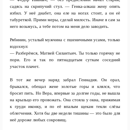
садясь на скрипучий стул. — Генка-алкаш жену опять
избил. У неё диабет, она еле на ногах стоит, а он её
табуреткой. Прими меры, сделай милость. Иначе я сам за
него возьмусь, а тебе потом на меня дело заводить.
Рябинин, усталый мужчина с пшеничными усами, только
вздохнул:
— Разберёмся, Матвей Силантьич. Ты только горячку не
пори. Его и так по пятнадцатым суткам соседний
участок плачет.
В тот же вечер наряд забрал Геннадия. Он орал,
брыкался, обещал жене золотые горы и клялся, что
бросит пить. Но Вера, впервые за долгие годы, не вышла
на крыльцо его провожать. Она стояла у окна, прижимая
к груди иконку, и по её впалым щекам текли слёзы
облегчения. Хотя бы две недели тишины — это было для
неё дороже любых сокровищ.