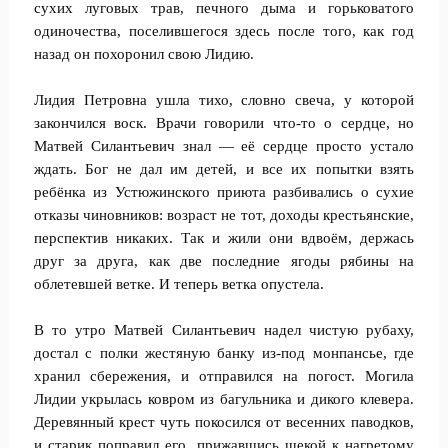
сухих луговых трав, печного дыма и горьковатого
одиночества, поселившегося здесь после того, как год
назад он похоронил свою Лидию.
Лидия Петровна ушла тихо, словно свеча, у которой
закончился воск. Врачи говорили что-то о сердце, но
Матвей Силантьевич знал — её сердце просто устало
ждать. Бог не дал им детей, и все их попытки взять
ребёнка из Устюжинского приюта разбивались о сухие
отказы чиновников: возраст не тот, доходы крестьянские,
перспектив никаких. Так и жили они вдвоём, держась
друг за друга, как две последние ягоды рябины на
облетевшей ветке. И теперь ветка опустела.
В то утро Матвей Силантьевич надел чистую рубаху,
достал с полки жестяную банку из-под монпансье, где
хранил сбережения, и отправился на погост. Могила
Лидии укрылась ковром из багульника и дикого клевера.
Деревянный крест чуть покосился от весенних паводков,
и старик поправил его, прижавшись щекой к нагретому