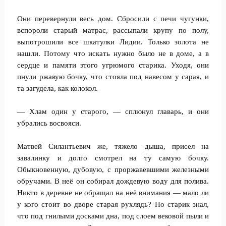
Они перевернули весь дом. Сбросили с печи чугунки,
вспороли старый матрас, рассыпали крупу по полу,
выпотрошили все шкатулки Лидии. Только золота не
нашли. Потому что искать нужно было не в доме, а в
сердце и памяти этого угрюмого старика. Уходя, они
пнули ржавую бочку, что стояла под навесом у сарая, и
та загудела, как колокол.
— Хлам один у старого, — сплюнул главарь, и они
убрались восвояси.
Матвей Силантьевич же, тяжело дыша, присел на
завалинку и долго смотрел на ту самую бочку.
Обыкновенную, дубовую, с проржавевшими железными
обручами. В неё он собирал дождевую воду для полива.
Никто в деревне не обращал на неё внимания — мало ли
у кого стоит во дворе старая рухлядь? Но старик знал,
что под гнилыми досками дна, под слоем вековой пыли и