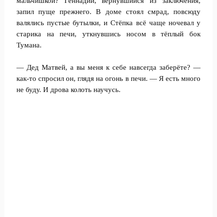
мальчишкой? Геннадий, вернувшийся из заключения,
запил пуще прежнего. В доме стоял смрад, повсюду
валялись пустые бутылки, и Стёпка всё чаще ночевал у
старика на печи, уткнувшись носом в тёплый бок
Тумана.
— Дед Матвей, а вы меня к себе навсегда заберёте? —
как-то спросил он, глядя на огонь в печи. — Я есть много
не буду. И дрова колоть научусь.