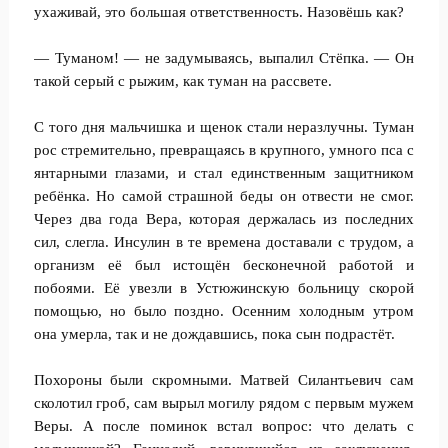
ухаживай, это большая ответственность. Назовёшь как?
— Туманом! — не задумываясь, выпалил Стёпка. — Он
такой серый с рыжим, как туман на рассвете.
С того дня мальчишка и щенок стали неразлучны. Туман
рос стремительно, превращаясь в крупного, умного пса с
янтарными глазами, и стал единственным защитником
ребёнка. Но самой страшной беды он отвести не смог.
Через два года Вера, которая держалась из последних
сил, слегла. Инсулин в те времена доставали с трудом, а
организм её был истощён бесконечной работой и
побоями. Её увезли в Устюжинскую больницу скорой
помощью, но было поздно. Осенним холодным утром
она умерла, так и не дождавшись, пока сын подрастёт.
Похороны были скромными. Матвей Силантьевич сам
сколотил гроб, сам вырыл могилу рядом с первым мужем
Веры. А после поминок встал вопрос: что делать с