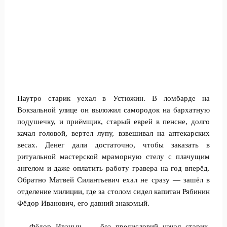
Наутро старик уехал в Устюжин. В ломбарде на
Вокзальной улице он выложил самородок на бархатную
подушечку, и приёмщик, старый еврей в пенсне, долго
качал головой, вертел лупу, взвешивал на аптекарских
весах. Денег дали достаточно, чтобы заказать в
ритуальной мастерской мраморную стелу с плачущим
ангелом и даже оплатить работу гравера на год вперёд.
Обратно Матвей Силантьевич ехал не сразу — зашёл в
отделение милиции, где за столом сидел капитан Рябинин
Фёдор Иванович, его давний знакомый.
— Фёдор Иваныч, — без предисловий начал старик,