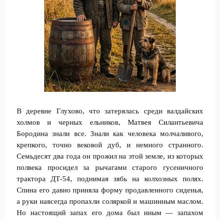
В деревне Глухово, что затерялась среди валдайских
холмов и черных ельников, Матвея Силантьевича
Бородина знали все. Знали как человека молчаливого,
крепкого, точно вековой дуб, и немного странного.
Семьдесят два года он прожил на этой земле, из которых
полвека просидел за рычагами старого гусеничного
трактора ДТ-54, поднимая зябь на колхозных полях.
Спина его давно приняла форму продавленного сиденья,
а руки навсегда пропахли соляркой и машинным маслом.
Но настоящий запах его дома был иным — запахом