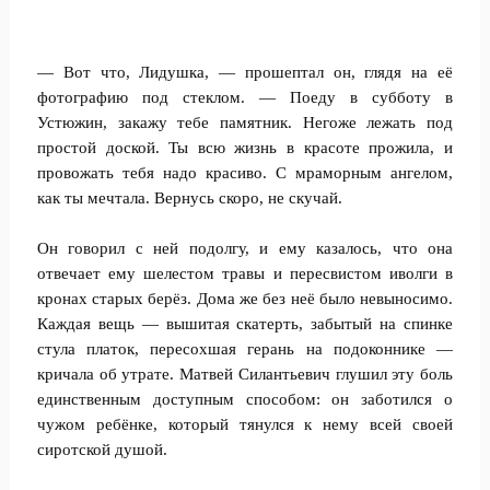
— Вот что, Лидушка, — прошептал он, глядя на её
фотографию под стеклом. — Поеду в субботу в
Устюжин, закажу тебе памятник. Негоже лежать под
простой доской. Ты всю жизнь в красоте прожила, и
провожать тебя надо красиво. С мраморным ангелом,
как ты мечтала. Вернусь скоро, не скучай.
Он говорил с ней подолгу, и ему казалось, что она
отвечает ему шелестом травы и пересвистом иволги в
кронах старых берёз. Дома же без неё было невыносимо.
Каждая вещь — вышитая скатерть, забытый на спинке
стула платок, пересохшая герань на подоконнике —
кричала об утрате. Матвей Силантьевич глушил эту боль
единственным доступным способом: он заботился о
чужом ребёнке, который тянулся к нему всей своей
сиротской душой.