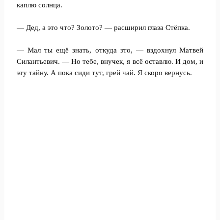
каплю солнца.
— Дед, а это что? Золото? — расширил глаза Стёпка.
— Мал ты ещё знать, откуда это, — вздохнул Матвей
Силантьевич. — Но тебе, внучек, я всё оставлю. И дом, и
эту тайну. А пока сиди тут, грей чай. Я скоро вернусь.