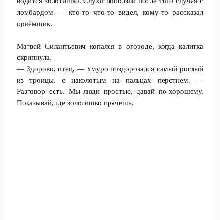
водится золотишко. Слухи поползли после того случая с
ломбардом — кто-то что-то видел, кому-то рассказал
приёмщик.
Матвей Силантьевич копался в огороде, когда калитка
скрипнула.
— Здорово, отец, — хмуро поздоровался самый рослый
из троицы, с наколотым на пальцах перстнем. —
Разговор есть. Мы люди простые, давай по-хорошему.
Показывай, где золотишко прячешь.