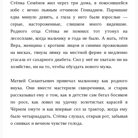
Стёпка Семёнов жил через три дома, в покосившейся
избе с вечно пьяным отчимом Геннадием. Парнишке
едва минуло девять, а глаза у него были взрослые —
серые, настороженные, слишком много видевшие.
Родного отца Стёпка не помнил: тот утонул на
лесосплаве, когда мальчику и года не было. А мать, тётя
Вера, женщина с кротким лицом и синими прожилками
на висках, тянула лямку на местной ферме и медленно
угасала от сахарного диабета. Сил у неё не хватало ни на
хозяйство, ни на то, чтобы обуздать нового мужа.
Матвей Силантьевич привечал мальчонку как родного
внука. Они вместе мастерили скворечники, и старик
рассказывал ему о том, как в детстве сам бегал босиком
по росе, как ловил на удочку золотистых карасей в
Чёрном омуте и как впервые сел за трактор, когда ему
было четырнадцать. Стёпка слушал, открыв рот, забывая
о синяках и вечном чувстве голода.