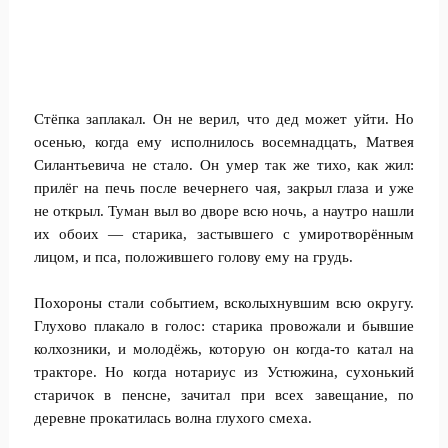
Стёпка заплакал. Он не верил, что дед может уйти. Но
осенью, когда ему исполнилось восемнадцать, Матвея
Силантьевича не стало. Он умер так же тихо, как жил:
прилёг на печь после вечернего чая, закрыл глаза и уже
не открыл. Туман выл во дворе всю ночь, а наутро нашли
их обоих — старика, застывшего с умиротворённым
лицом, и пса, положившего голову ему на грудь.
Похороны стали событием, всколыхнувшим всю округу.
Глухово плакало в голос: старика провожали и бывшие
колхозники, и молодёжь, которую он когда-то катал на
тракторе. Но когда нотариус из Устюжина, сухонький
старичок в пенсне, зачитал при всех завещание, по
деревне прокатилась волна глухого смеха.