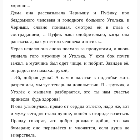
хорошо...
Дома она рассказывала Чернышу и Пуфику, про
бездомного человека и голодного больного Уголька, и
Черныш, словно понимая, смотрел ей в глаза с
состраданием, а Пуфик лаял одобрительно, когда она
рассказала, как угостила человека и котика...
Через неделю она снова поехала за продуктами, и вновь
увидела того мужчину и Уголька. У кота бок почти
зажил, а мужчина был одет чище, и побрит. Завидев её,
он радостно помахал рукой,
- Эй, добрая душа! А нам в палатке в подсобке жить
разрешили, мы тут теперь на довольствии. Я - грузчик, а
Уголёк с мышами разбирается, это ты нам счастье
принесла, будь здорова!
И она улыбнулась, прямо от сердца отлегло, надо же, вот
и мужу сегодня стало лучше, пошёл в огороде возиться.
Правду говорят, что добро рождает добро, это как
бумеранг, оно передаётся и множится, если душа не
зачерствела.