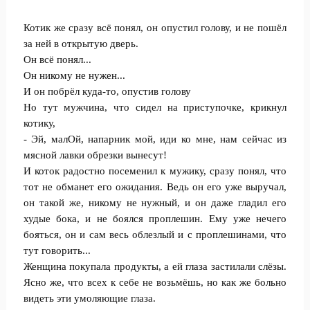
Котик же сразу всё понял, он опустил голову, и не пошёл
за ней в открытую дверь.
Он всё понял...
Он никому не нужен...
И он побрёл куда-то, опустив голову
Но тут мужчина, что сидел на приступочке, крикнул
котику,
- Эй, малОй, напарник мой, иди ко мне, нам сейчас из
мясной лавки обрезки вынесут!
И коток радостно посеменил к мужику, сразу понял, что
тот не обманет его ожидания. Ведь он его уже выручал,
он такой же, никому не нужный, и он даже гладил его
худые бока, и не боялся проплешин. Ему уже нечего
бояться, он и сам весь облезлый и с проплешинами, что
тут говорить...
Женщина покупала продукты, а ей глаза застилали слёзы.
Ясно же, что всех к себе не возьмёшь, но как же больно
видеть эти умоляющие глаза.