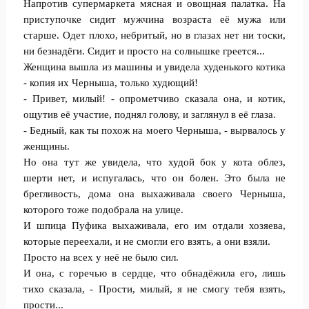
Напротив супермаркета мясная и овощная палатка. На
приступочке сидит мужчина возраста её мужа или
старше. Одет плохо, небритый, но в глазах нет ни тоски,
ни безнадёги. Сидит и просто на солнышке греется...
Женщина вышла из машины и увидела худенького котика
- копия их Черныша, только худющий!
- Привет, милый! - опрометчиво сказала она, и котик,
ощутив её участие, поднял голову, и заглянул в её глаза.
- Бедный, как ты похож на моего Черныша, - вырвалось у
женщины.
Но она тут же увидела, что худой бок у кота облез,
шерти нет, и испугалась, что он болен. Это была не
брегливость, дома она выхаживала своего Черныша,
которого тоже подобрала на улице.
И шпица Пуфика выхаживала, его им отдали хозяева,
которые переехали, и не смогли его взять, а они взяли.
Просто на всех у неё не было сил.
И она, с горечью в сердце, что обнадёжила его, лишь
тихо сказала, - Прости, милый, я не смогу тебя взять,
прости...