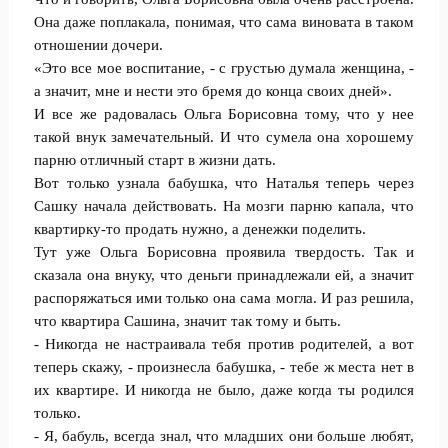
Она даже поплакала, понимая, что сама виновата в таком
отношении дочери.
«Это все мое воспитание, - с грустью думала женщина, -
а значит, мне и нести это бремя до конца своих дней».
И все же радовалась Ольга Борисовна тому, что у нее
такой внук замечательный. И что сумела она хорошему
парню отличный старт в жизни дать.
Вот только узнала бабушка, что Наталья теперь через
Сашку начала действовать. На мозги парню капала, что
квартирку-то продать нужно, а денежки поделить.
Тут уже Ольга Борисовна проявила твердость. Так и
сказала она внуку, что деньги принадлежали ей, а значит
распоряжаться ими только она сама могла. И раз решила,
что квартира Сашина, значит так тому и быть.
- Никогда не настраивала тебя против родителей, а вот
теперь скажу, - произнесла бабушка, - тебе ж места нет в
их квартире. И никогда не было, даже когда ты родился
только.
- Я, бабуль, всегда знал, что младших они больше любят,