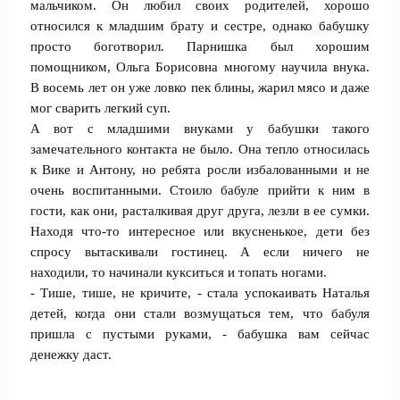
мальчиком. Он любил своих родителей, хорошо
относился к младшим брату и сестре, однако бабушку
просто боготворил. Парнишка был хорошим
помощником, Ольга Борисовна многому научила внука.
В восемь лет он уже ловко пек блины, жарил мясо и даже
мог сварить легкий суп.
А вот с младшими внуками у бабушки такого
замечательного контакта не было. Она тепло относилась
к Вике и Антону, но ребята росли избалованными и не
очень воспитанными. Стоило бабуле прийти к ним в
гости, как они, расталкивая друг друга, лезли в ее сумки.
Находя что-то интересное или вкусненькое, дети без
спросу вытаскивали гостинец. А если ничего не
находили, то начинали кукситься и топать ногами.
- Тише, тише, не кричите, - стала успокаивать Наталья
детей, когда они стали возмущаться тем, что бабуля
пришла с пустыми руками, - бабушка вам сейчас
денежку даст.