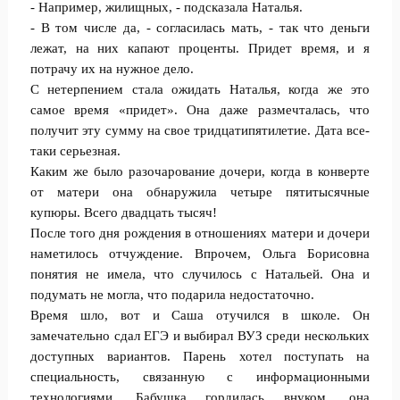
- Например, жилищных, - подсказала Наталья.
- В том числе да, - согласилась мать, - так что деньги
лежат, на них капают проценты. Придет время, и я
потрачу их на нужное дело.
С нетерпением стала ожидать Наталья, когда же это
самое время «придет». Она даже размечталась, что
получит эту сумму на свое тридцатипятилетие. Дата все-
таки серьезная.
Каким же было разочарование дочери, когда в конверте
от матери она обнаружила четыре пятитысячные
купюры. Всего двадцать тысяч!
После того дня рождения в отношениях матери и дочери
наметилось отчуждение. Впрочем, Ольга Борисовна
понятия не имела, что случилось с Натальей. Она и
подумать не могла, что подарила недостаточно.
Время шло, вот и Саша отучился в школе. Он
замечательно сдал ЕГЭ и выбирал ВУЗ среди нескольких
доступных вариантов. Парень хотел поступать на
специальность, связанную с информационными
технологиями. Бабушка гордилась внуком, она