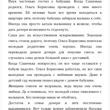
Внук частенько гостил у бабушки. Когда Сашенька
родился, Ольга Борисовна проводила с ним много
времени. Ей неловко было все время находиться в
квартире зятя, поэтому бабушка забирала малыша к себе.
Иногда она просто катала мальчишку в коляске, чтобы
дать дочери возможность отдохнуть.
Саша рос на искусственном вскармливании. Хорошая
смесь стоила дорого, поэтому Ольга Борисовна помогала
молодым родителям очень хорошо. Иногда она
переводила деньги дочери для покупки смеси, но
случалась сама делала большой заказ с доставкой.
Когда Сашенька повзрослел, он все чаще оставался у
бабули надолго. Ольга Борисовна работала, но все свои
выходные она проводила с любимым внуком. Даже в
детский сад мальчик пошел рядом с домом бабушки.
Женщина совсем не возражала, ведь внука она очень
любила. Да и понимала, что молодой семье тяжеловато с
малышом. Без помощи никак не обойтись.
Достаток в семье дочери и зятя постепенно
выравнивался. Вот только вскоре забеременела Наталья