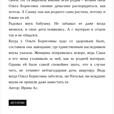
своей. Но та выразила мнение всей родни – вольна была
Ольга Борисовна своими деньгами распорядиться, как
хотела. А Сашку она как родного сына растила, потому и
ближе он ей.
Радовал внук бабушку. Не забывал ее даже когда
женился, и свои дети появились. А с матерью и отцом
так и не общался.
Когда у Ольги Борисовны худо со здоровьем было,
составила она завещание, где единственным наследником
внука указала. Женщина поправилась вскоре, ведь Саша
и его жена ухаживали за ней, как за родной матерью.
Однако ей было самой спокойнее знать, что в случае
чего, не отнимет неблагодарная дочь квартиру. Ведь
когда Ольга Борисовна заболела, ни Наталья, ни младшие
внуки не пришли даже навестить ее.
Автор: Ирина Ас.
ИСТОРИИ