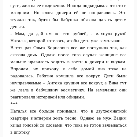
сути, жил на ее иждивении. Иногда подкидывала что-то и
младшим. Но слова дочери ей не понравились. Это
звучало так, будто бы бабушка обязана давать детям
деньги.
- Мам, да дай им по сто рублей, - махнула рукой
Наталья, которой хотелось, чтобы дети уже замолчали.
В тот раз Ольга Борисовна все же поступила так, как
сказала дочь. Однако после того случая женщине все
меньше нравилось ходить в гости к дочери и внукам.
Впрочем, их приходу к себе домой она тоже не
радовалась. Ребятня крушила все вокруг. Дети были
неуправляемые – Антоха крушил все вокруг, а Вика тут
же лезла в бабушкину косметичку. На замечания они
реагировали истерикой или обидами.
***
Наталья все больше понимала, что в двухкомнатной
квартире вчетвером жить тесно. Однако ее муж Вадим
качал головой со словами, что пока не готов ввязываться
в ипотеку.