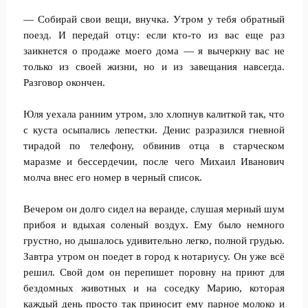
— Собирай свои вещи, внучка. Утром у тебя обратный
поезд. И передай отцу: если кто-то из вас еще раз
заикнется о продаже моего дома — я вычеркну вас не
только из своей жизни, но и из завещания навсегда.
Разговор окончен.
Юля уехала ранним утром, зло хлопнув калиткой так, что
с куста осыпались лепестки. Денис разразился гневной
тирадой по телефону, обвинив отца в старческом
маразме и бессердечии, после чего Михаил Иванович
молча внес его номер в черный список.
Вечером он долго сидел на веранде, слушая мерный шум
прибоя и вдыхая соленый воздух. Ему было немного
грустно, но дышалось удивительно легко, полной грудью.
Завтра утром он поедет в город к нотариусу. Он уже всё
решил. Свой дом он перепишет поровну на приют для
бездомных животных и на соседку Марию, которая
каждый день просто так приносит ему парное молоко и