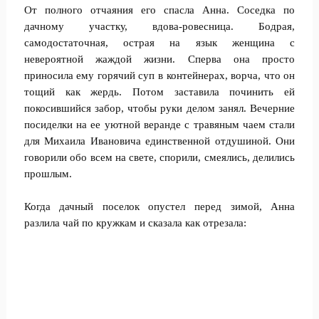
От полного отчаяния его спасла Анна. Соседка по
дачному участку, вдова-ровесница. Бодрая,
самодостаточная, острая на язык женщина с
невероятной жаждой жизни. Сперва она просто
приносила ему горячий суп в контейнерах, ворча, что он
тощий как жердь. Потом заставила починить ей
покосившийся забор, чтобы руки делом занял. Вечерние
посиделки на ее уютной веранде с травяным чаем стали
для Михаила Ивановича единственной отдушиной. Они
говорили обо всем на свете, спорили, смеялись, делились
прошлым.
Когда дачный поселок опустел перед зимой, Анна
разлила чай по кружкам и сказала как отрезала: