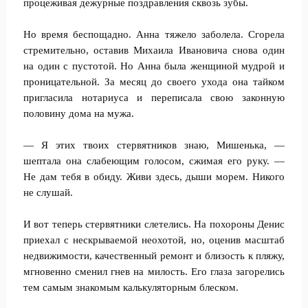
процеживая дежурные поздравления сквозь зубы.
Но время беспощадно. Анна тяжело заболела. Сгорела
стремительно, оставив Михаила Ивановича снова один
на один с пустотой. Но Анна была женщиной мудрой и
проницательной. За месяц до своего ухода она тайком
пригласила нотариуса и переписала свою законную
половину дома на мужа.
— Я этих твоих стервятников знаю, Мишенька, —
шептала она слабеющим голосом, сжимая его руку. —
Не дам тебя в обиду. Живи здесь, дыши морем. Никого
не слушай.
И вот теперь стервятники слетелись. На похороны Денис
приехал с нескрываемой неохотой, но, оценив масштаб
недвижимости, качественный ремонт и близость к пляжу,
мгновенно сменил гнев на милость. Его глаза загорелись
тем самым знакомым калькуляторным блеском.