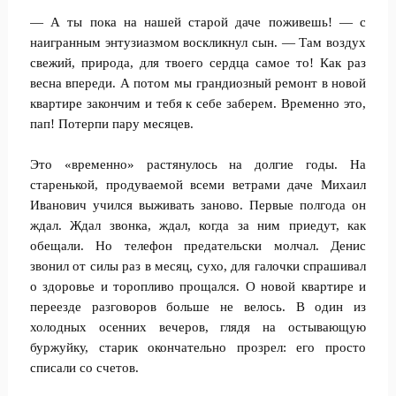
— А ты пока на нашей старой даче поживешь! — с
наигранным энтузиазмом воскликнул сын. — Там воздух
свежий, природа, для твоего сердца самое то! Как раз
весна впереди. А потом мы грандиозный ремонт в новой
квартире закончим и тебя к себе заберем. Временно это,
пап! Потерпи пару месяцев.
Это «временно» растянулось на долгие годы. На
старенькой, продуваемой всеми ветрами даче Михаил
Иванович учился выживать заново. Первые полгода он
ждал. Ждал звонка, ждал, когда за ним приедут, как
обещали. Но телефон предательски молчал. Денис
звонил от силы раз в месяц, сухо, для галочки спрашивал
о здоровье и торопливо прощался. О новой квартире и
переезде разговоров больше не велось. В один из
холодных осенних вечеров, глядя на остывающую
буржуйку, старик окончательно прозрел: его просто
списали со счетов.