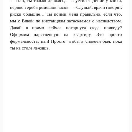
— Пап, ты только держись, — суетился Денис у койки,
нервно теребя ремешок часов. — Слушай, врачи говорят,
риски большие… Ты пойми меня правильно, если что,
мы с Викой по инстанциям затаскаемся с наследством.
Давай я прямо сейчас нотариуса сюда приведу?
Оформим дарственную на квартиру. Это просто
формальность, пап! Просто чтобы я спокоен был, пока
ты на столе лежишь.