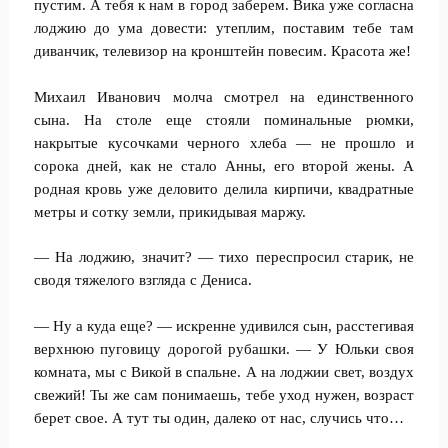
пустим. А тебя к нам в город заберем. Вика уже согласна
лоджию до ума довести: утеплим, поставим тебе там
диванчик, телевизор на кронштейн повесим. Красота же!
Михаил Иванович молча смотрел на единственного
сына. На столе еще стояли поминальные рюмки,
накрытые кусочками черного хлеба — не прошло и
сорока дней, как не стало Анны, его второй жены. А
родная кровь уже деловито делила кирпичи, квадратные
метры и сотку земли, прикидывая маржу.
— На лоджию, значит? — тихо переспросил старик, не
сводя тяжелого взгляда с Дениса.
— Ну а куда еще? — искренне удивился сын, расстегивая
верхнюю пуговицу дорогой рубашки. — У Юльки своя
комната, мы с Викой в спальне. А на лоджии свет, воздух
свежий! Ты же сам понимаешь, тебе уход нужен, возраст
берет свое. А тут ты один, далеко от нас, случись что…