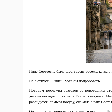
Нине Сергеевне было шестьдесят восемь, когда он
Не в отпуск — жить. Хотя бы попробовать.
Поводом послужил разговор за новогодним ст
детьми посидит, пока мы в Египет съездим». Ма
разойдутся, помыла посуду, сложила в пакет остат
Она сорок лет преподавала в школе историю. По