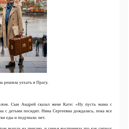
а решила уехать в Прагу.
олом. Сын Андрей сказал жене Кате: «Ну пусть мама с
ма с детьми посидит. Нина Сергеевна дождалась, пока все
ки еды и подумала: нет.
том вышла на пенсию, и семья восприняла это как сигнал: