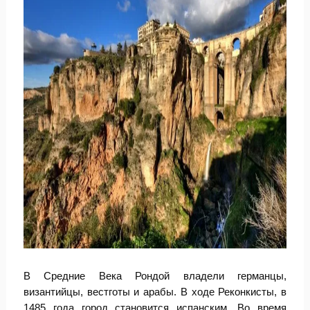
В Средние Века Рондой владели германцы,
византийцы, вестготы и арабы. В ходе Реконкисты, в
1485 года город становится испанским. Во время