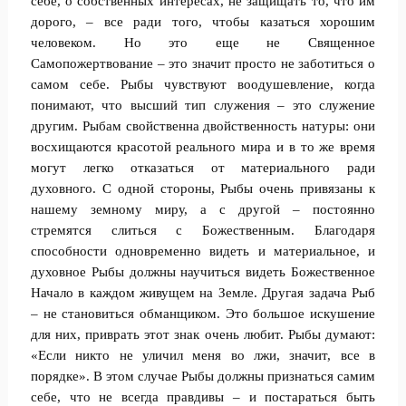
себе, о собственных интересах, не защищать то, что им
дорого, – все ради того, чтобы казаться хорошим
человеком. Но это еще не Священное
Самопожертвование – это значит просто не заботиться о
самом себе. Рыбы чувствуют воодушевление, когда
понимают, что высший тип служения – это служение
другим. Рыбам свойственна двойственность натуры: они
восхищаются красотой реального мира и в то же время
могут легко отказаться от материального ради
духовного. С одной стороны, Рыбы очень привязаны к
нашему земному миру, а с другой – постоянно
стремятся слиться с Божественным. Благодаря
способности одновременно видеть и материальное, и
духовное Рыбы должны научиться видеть Божественное
Начало в каждом живущем на Земле. Другая задача Рыб
– не становиться обманщиком. Это большое искушение
для них, приврать этот знак очень любит. Рыбы думают:
«Если никто не уличил меня во лжи, значит, все в
порядке». В этом случае Рыбы должны признаться самим
себе, что не всегда правдивы – и постараться быть