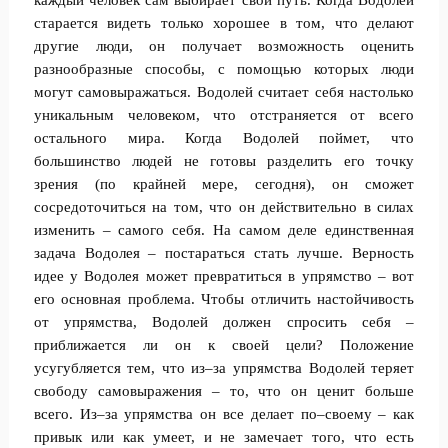
каждый человек сам выбирает свой путь. Когда Водолей
старается видеть только хорошее в том, что делают
другие люди, он получает возможность оценить
разнообразные способы, с помощью которых люди
могут самовыражаться. Водолей считает себя настолько
уникальным человеком, что отстраняется от всего
остального мира. Когда Водолей поймет, что
большинство людей не готовы разделить его точку
зрения (по крайней мере, сегодня), он сможет
сосредоточиться на том, что он действительно в силах
изменить – самого себя. На самом деле единственная
задача Водолея – постараться стать лучше. Верность
идее у Водолея может превратиться в упрямство – вот
его основная проблема. Чтобы отличить настойчивость
от упрямства, Водолей должен спросить себя –
приближается ли он к своей цели? Положение
усугубляется тем, что из–за упрямства Водолей теряет
свободу самовыражения – то, что он ценит больше
всего. Из–за упрямства он все делает по–своему – как
привык или как умеет, и не замечает того, что есть