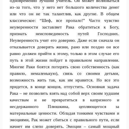
одновременно лучший учитель. Он может волноваться
из–за того, что у него нет большого количества денег
или что он не так талантлив, как другие. В общем
классическое: “Шеф, все пропало!” Часто чувство
неуверенности заставляет Рака обратиться к Богу,
признать неисповедимость путей Господних.
Неуверенность учит его доверию. Даже если сначала он
отказывается доверять жизни, рано или поздно он все
равно должен прийти к этому, только в этом случае его
путь в этой жизни пойдет в правильном направлении.
Многие Раки боятся потерять свою собственность (как
правило, немаленькую), связь со своими детьми,
возможность жить так, как им нравится. Но все это
придется, в конце концов, отпустить. Основная задача
Рака – не позволить взять над собой верх своим худшим
качествам и не превратиться в капризного и
несдержанного Плюшкина, цепляющегося за
материальные ценности. Обладая тонкими чувствами и
эмоциями, Рак может сбиться с правильного пути, если
начнет им слепо доверять. Эмоции – самый мощный