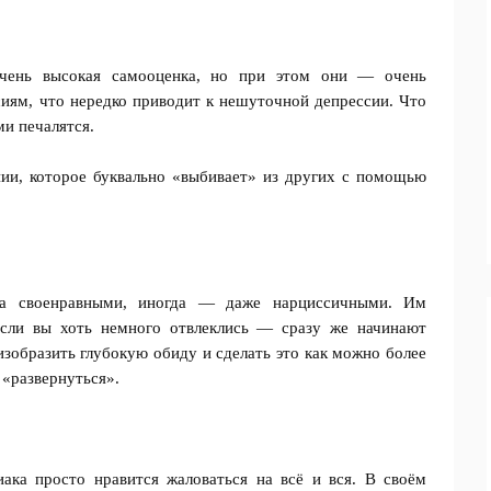
чень высокая самооценка, но при этом они — очень
сиям, что нередко приводит к нешуточной депрессии. Что
и печалятся.
нии, которое буквально «выбивает» из других с помощью
ьма своенравными, иногда — даже нарциссичными. Им
Если вы хоть немного отвлеклись — сразу же начинают
зобразить глубокую обиду и сделать это как можно более
 «развернуться».
ака просто нравится жаловаться на всё и вся. В своём