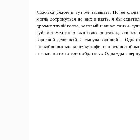
Ложится рядом и тут же засыпает. Но ее слова
могла дотронуться до них и взять, я бы схвати
дрожит тихий голос, который шепчет самые лучш
губ, и я медленно выдыхаю, опасаясь, что вос
взрослой девушкой. а сынуля юношей… Однаж
спокойно выпью чашечку кофе и почитаю любимы
что меня кто-то ждет обратно… Однажды я верн