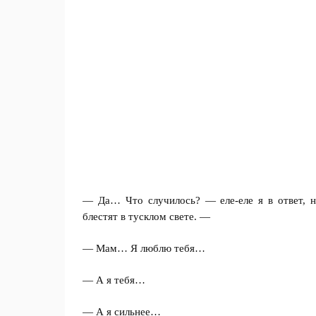
— Да… Что случилось? — еле-еле я в ответ, не
блестят в тусклом свете. —
— Мам… Я люблю тебя…
— А я тебя…
— А я сильнее…