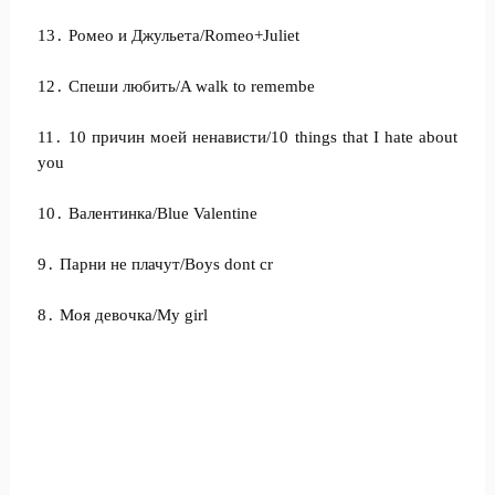
13․ Ромео и Джульета/Romeo+Juliet
12․ Спеши любить/A walk to remembe
11․ 10 причин моей ненависти/10 things that I hate about
you
10․ Валентинка/Blue Valentine
9․ Парни не плачут/Boys dont cr
8․ Моя девочка/My girl