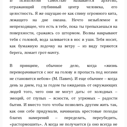
В психологии самостью называется архетип,
отражающий глубинный центр человека, его
целостность. Я же ощущаю ее как спину огромного кита,
лежащего на дне океана. Нечто незыблемое и
непреходящее, что есть в тебе, пока ты трепыхаешься на
поверхности, сражаясь со штормом. Волны накрывают
тебя с головой, вода заливается в нос и уши. Тебя носит,
как бумажную лодочку на ветру – из виду теряются
берега, ломает грот-мачту.
В принципе, обычное дело, когда «жизнь
переворачивается с ног на голову и пропасть под ногами
не становится небом» (М. Павич). И еще обычнее – когда
день за днем, год за годом ты ожидаешь от окружающих
людей того, чего они не могут дать: от холодных –
эмоций, от глупых – ясности, от угрюмых – радости
бытия. И вместо того чтобы позволить другим жить так,
как они себе придумали, начинаешь крестовые походы
благих намерений – переделать, переубедить,
«растормошить». А когда не получается (а оно всегда не