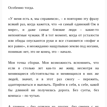
Особенно тогда.
«У меня есть я, мы справимся», – я повторяю эту фразу
всякий раз, когда кажется, что «я самый одинокий Ож в
мире», и даже самые близкие люди – какие-то
непонятные чужаки. И в тот момент, когда от усталости
или обиды опускаются руки и все становится «пофиг и
все равно», я неожиданно нащупываю землю под ногами,
понимая: нет, это не конец, это – начало.
Моя точка сборки. Моя возможность вспомнить, что
если я столько лет как-то же живу, несмотря на
меняющиеся обстоятельства и меняющихся в них же
людей, значит, и в этот раз смогу – пережить,
адаптироваться и выплыть. Прийти в себя, к себе, какой
бы длинной ни получилась дорога. Без суеты, без
компаса – по чутью.
А главное – без оглядки на других, без сверки с их