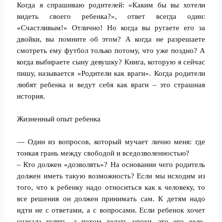
Когда я спрашиваю родителей: «Каким бы вы хотели
видеть своего ребенка?», ответ всегда один:
«Счастливым!» Отлично! Но когда вы ругаете его за
двойки, вы помните об этом? А когда не разрешаете
смотреть ему футбол только потому, что уже поздно? А
когда выбираете сыну девушку? Книга, которую я сейчас
пишу, называется «Родители как враги». Когда родители
любят ребенка и ведут себя как враги – это страшная
история.
Жизненный опыт ребенка
— Один из вопросов, который мучает лично меня: где
тонкая грань между свободой и вседозволенностью?
– Кто должен «дозволять»? На основании чего родитель
должен иметь такую возможность? Если мы исходим из
того, что к ребенку надо относиться как к человеку, то
все решения он должен принимать сам. К детям надо
идти не с ответами, а с вопросами. Если ребенок хочет
сначала гулять, а потом делать уроки, это его дело.