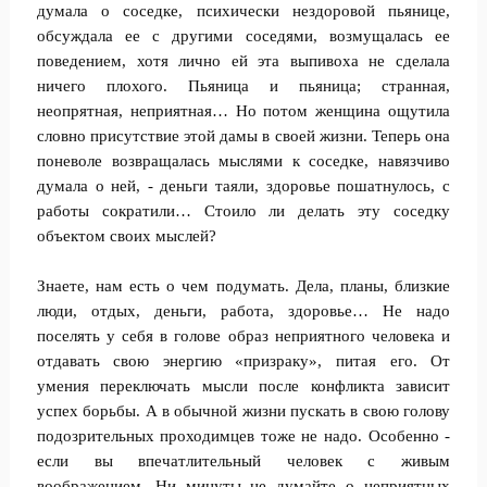
думала о соседке, психически нездоровой пьянице,
обсуждала ее с другими соседями, возмущалась ее
поведением, хотя лично ей эта выпивоха не сделала
ничего плохого. Пьяница и пьяница; странная,
неопрятная, неприятная… Но потом женщина ощутила
словно присутствие этой дамы в своей жизни. Теперь она
поневоле возвращалась мыслями к соседке, навязчиво
думала о ней, - деньги таяли, здоровье пошатнулось, с
работы сократили… Стоило ли делать эту соседку
объектом своих мыслей?
Знаете, нам есть о чем подумать. Дела, планы, близкие
люди, отдых, деньги, работа, здоровье… Не надо
поселять у себя в голове образ неприятного человека и
отдавать свою энергию «призраку», питая его. От
умения переключать мысли после конфликта зависит
успех борьбы. А в обычной жизни пускать в свою голову
подозрительных проходимцев тоже не надо. Особенно -
если вы впечатлительный человек с живым
воображением. Ни минуты не думайте о неприятных