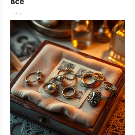
все
11:29