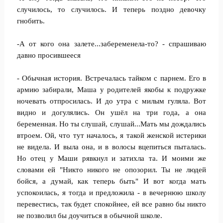
случилось, то случилось. И теперь поздно девочку
гнобить.
-А от кого она залете...забеременела-то? - спрашиваю
давно просившееся
- Обычная история. Встречалась тайком с парнем. Его в
армию забирали, Маша у родителей якобы к подружке
ночевать отпросилась. И до утра с милым гуляла. Вот
видно и догулялись. Он ушёл на три года, а она
беременная. Но ты слушай, слушай...Мать мы дождались
втроем. Ой, что тут началось, я такой женской истерики
не видела. И выла она, и в волосы вцепиться пыталась.
Но отец у Маши рявкнул и затихла та. И моими же
словами ей "Никто никого не опозорил. Ты не людей
бойся, а думай, как теперь быть" И вот когда мать
успокоилась, я тогда и предложила - в вечернюю школу
перевестись, так будет спокойнее, ей все равно бы никто
не позволил бы доучиться в обычной школе.