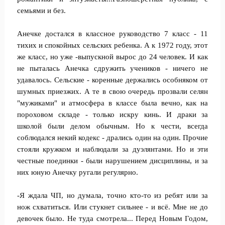
семьями и без.
Анечке достался в классное руководство 7 класс - 11
тихих и спокойных сельских ребенка. А к 1972 году, этот
же класс, но уже -выпускной вырос до 24 человек. И как
не пыталась Анечка сдружить учеников - ничего не
удавалось. Сельские - коренные держались особняком от
шумных приезжих. А те в свою очередь прозвали селян
"мужиками" и атмосфера в классе была вечно, как на
пороховом складе - только искру кинь. И драки за
школой были делом обычным. Но к чести, всегда
соблюдался некий кодекс - дрались один на один. Прочие
стояли кружком и наблюдали за дуэлянтами. Но и эти
честные поединки - были нарушением дисциплины, и за
них юную Анечку ругали регулярно.
-Я ждала ЧП, но думала, точно кто-то из ребят или за
нож схватиться. Или стукнет сильнее - и всё. Мне не до
девочек было. Не туда смотрела... Перед Новым Годом,