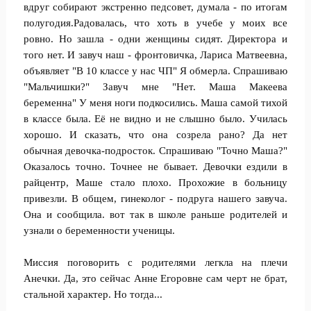
вдруг собирают экстренно педсовет, думала - по итогам
полугодия.Радовалась, что хоть в учебе у моих все
ровно. Но зашла - одни женщины сидят. Директора и
того нет. И завуч наш - фронтовичка, Лариса Матвеевна,
объявляет "В 10 классе у нас ЧП" Я обмерла. Спрашиваю
"Мальчишки?" Завуч мне "Нет. Маша Макеева
беременна" У меня ноги подкосились. Маша самой тихой
в классе была. Её не видно и не слышно было. Училась
хорошо. И сказать, что она созрела рано? Да нет
обычная девочка-подросток. Спрашиваю "Точно Маша?"
Оказалось точно. Точнее не бывает. Девочки ездили в
райцентр, Маше стало плохо. Прохожие в больницу
привезли. В общем, гинеколог - подруга нашего завуча.
Она и сообщила. вот так в школе раньше родителей и
узнали о беременности ученицы.
Миссия поговорить с родителями легкла на плечи
Анечки. Да, это сейчас Анне Егоровне сам черт не брат,
стальной характер. Но тогда...