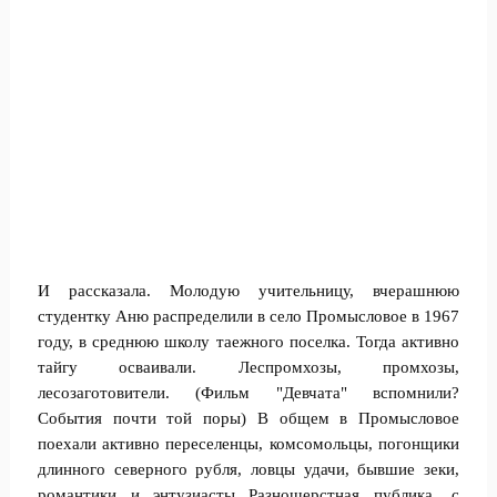
И рассказала. Молодую учительницу, вчерашнюю
студентку Аню распределили в село Промысловое в 1967
году, в среднюю школу таежного поселка. Тогда активно
тайгу осваивали. Леспромхозы, промхозы,
лесозаготовители. (Фильм "Девчата" вспомнили?
События почти той поры) В общем в Промысловое
поехали активно переселенцы, комсомольцы, погонщики
длинного северного рубля, ловцы удачи, бывшие зеки,
романтики и энтузиасты...Разношерстная публика, с