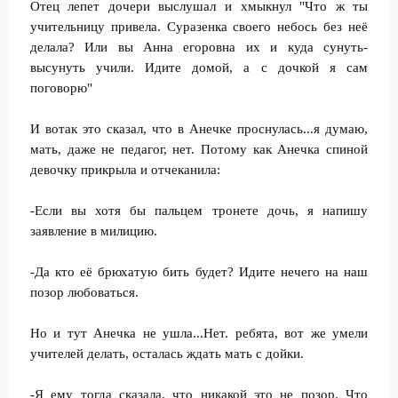
Отец лепет дочери выслушал и хмыкнул "Что ж ты
учительницу привела. Суразенка своего небось без неё
делала? Или вы Анна егоровна их и куда сунуть-
высунуть учили. Идите домой, а с дочкой я сам
поговорю"
И вотак это сказал, что в Анечке проснулась...я думаю,
мать, даже не педагог, нет. Потому как Анечка спиной
девочку прикрыла и отчеканила:
-Если вы хотя бы пальцем тронете дочь, я напишу
заявление в милицию.
-Да кто её брюхатую бить будет? Идите нечего на наш
позор любоваться.
Но и тут Анечка не ушла...Нет. ребята, вот же умели
учителей делать, осталась ждать мать с дойки.
-Я ему тогда сказала, что никакой это не позор. Что