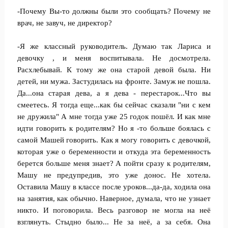
-Почему Вы-то должны были это сообщать? Почему не
врач, не завуч, не директор?
-Я же классный руководитель. Думаю так Лариса и
девочку , и меня воспитывала. Не досмотрела.
Расхлебывай. К тому же она старой девой была. Ни
детей, ни мужа. Застудилась на фронте. Замуж не пошла.
Да...она старая дева, а я дева - перестарок...Что вы
смеетесь. Я тогда еще...как бы сейчас сказали "ни с кем
не дружила" А мне тогда уже 25 годок пошёл. И как мне
идти говорить к родителям? Но я -то больше боялась с
самой Машей говорить. Как я могу говорить с девочкой,
которая уже о беременности и откуда эта беременность
берется больше меня знает? А пойти сразу к родителям,
Машу не предупредив, это уже донос. Не хотела.
Оставила Машу в классе после уроков...да-да, ходила она
на занятия, как обычно. Наверное, думала, что не узнает
никто. И поговорила. Весь разговор не могла на неё
взглянуть. Стыдно было... Не за неё, а за себя. Она