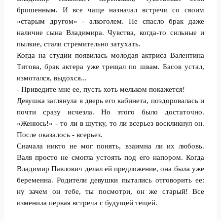
брошенным. И все чаще назначал встречи со своим
«старым другом» - алкоголем. Не спасло брак даже
наличие сына Владимира. Чувства, когда-то сильные и
пылкие, стали стремительно затухать.
Когда на студии появилась молодая актриса Валентина
Титова, брак актера уже трещал по швам. Басов устал,
измотался, выдохся...
- Приведите мне ее, пусть хоть мельком покажется!
Девушка заглянула в дверь его кабинета, поздоровалась и
почти сразу исчезла. Но этого было достаточно.
«Женюсь!» - то ли в шутку, то ли всерьез воскликнул он.
После оказалось - всерьез.
Сначала никто не мог понять, взаимна ли их любовь.
Валя просто не смогла устоять под его напором. Когда
Владимир Павлович делал ей предложение, она была уже
беременна. Родители девушки пытались отговорить ее:
ну зачем он тебе, ты посмотри, он же старый! Все
изменила первая встреча с будущей тещей.