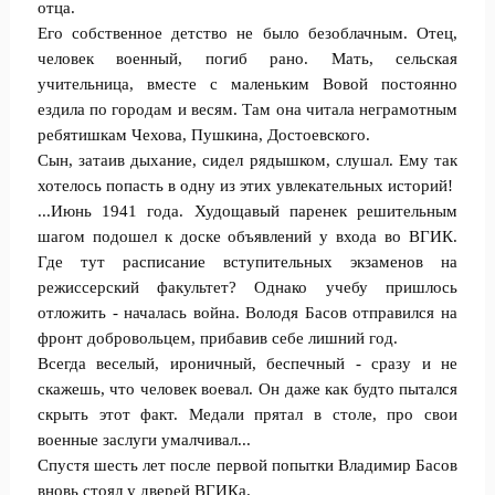
отца.
Его собственное детство не было безоблачным. Отец,
человек военный, погиб рано. Мать, сельская
учительница, вместе с маленьким Вовой постоянно
ездила по городам и весям. Там она читала неграмотным
ребятишкам Чехова, Пушкина, Достоевского.
Сын, затаив дыхание, сидел рядышком, слушал. Ему так
хотелось попасть в одну из этих увлекательных историй!
...Июнь 1941 года. Худощавый паренек решительным
шагом подошел к доске объявлений у входа во ВГИК.
Где тут расписание вступительных экзаменов на
режиссерский факультет? Однако учебу пришлось
отложить - началась война. Володя Басов отправился на
фронт добровольцем, прибавив себе лишний год.
Всегда веселый, ироничный, беспечный - сразу и не
скажешь, что человек воевал. Он даже как будто пытался
скрыть этот факт. Медали прятал в столе, про свои
военные заслуги умалчивал...
Спустя шесть лет после первой попытки Владимир Басов
вновь стоял у дверей ВГИКа.