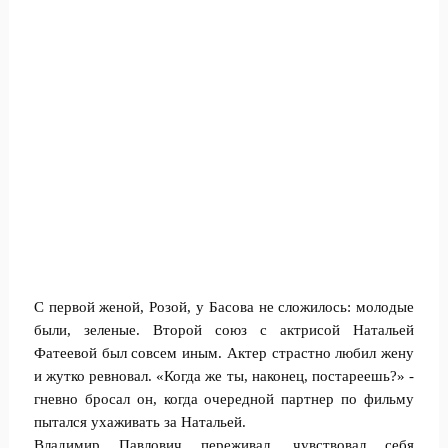
С первой женой, Розой, у Басова не сложилось: молодые
были, зеленые. Второй союз с актрисой Натальей
Фатеевой был совсем иным. Актер страстно любил жену
и жутко ревновал. «Когда же ты, наконец, постареешь?» -
гневно бросал он, когда очередной партнер по фильму
пытался ухаживать за Натальей.
Владимир Павлович переживал, чувствовал себя