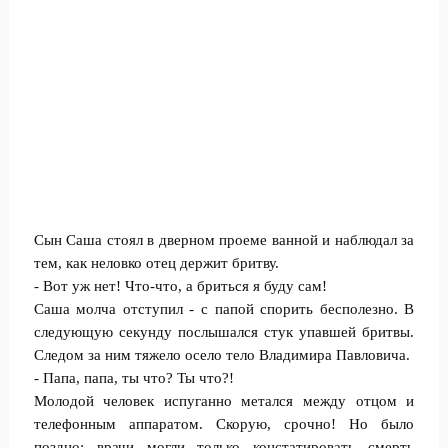
Сын Саша стоял в дверном проеме ванной и наблюдал за
тем, как неловко отец держит бритву.
- Вот уж нет! Что-что, а бриться я буду сам!
Саша молча отступил - с папой спорить бесполезно. В
следующую секунду послышался стук упавшей бритвы.
Следом за ним тяжело осело тело Владимира Павловича.
- Папа, папа, ты что? Ты что?!
Молодой человек испуганно метался между отцом и
телефонным аппаратом. Скорую, срочно! Но было
поздно: врачи могли только констатировать смерть