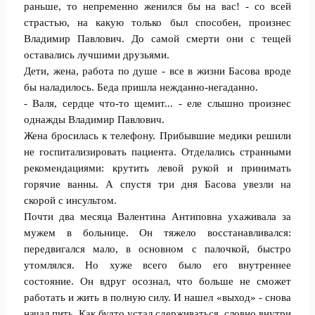
раньше, то непременно женился бы на вас! - со всей
страстью, на какую только был способен, произнес
Владимир Павлович. До самой смерти они с тещей
оставались лучшими друзьями.
Дети, жена, работа по душе - все в жизни Басова вроде
бы наладилось. Беда пришла нежданно-негаданно.
- Валя, сердце что-то щемит... - еле слышно произнес
однажды Владимир Павлович.
Жена бросилась к телефону. Прибывшие медики решили
не госпитализировать пациента. Отделались странными
рекомендациями: крутить левой рукой и принимать
горячие ванны. А спустя три дня Басова увезли на
скорой с инсультом.
Почти два месяца Валентина Антиповна ухаживала за
мужем в больнице. Он тяжело восстанавливался:
передвигался мало, в основном с палочкой, быстро
утомлялся. Но хуже всего было его внутреннее
состояние. Он вдруг осознал, что больше не сможет
работать и жить в полную силу. И нашел «выход» - снова
начал пить. Как будто устал сдерживаться, словно внутри