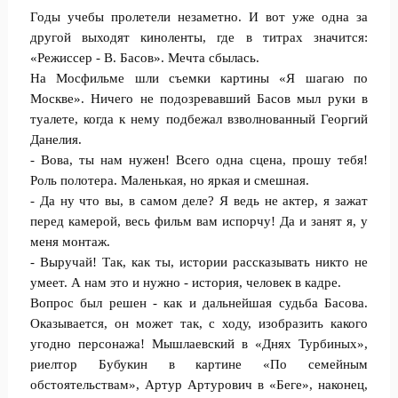
Годы учебы пролетели незаметно. И вот уже одна за
другой выходят киноленты, где в титрах значится:
«Режиссер - В. Басов». Мечта сбылась.
На Мосфильме шли съемки картины «Я шагаю по
Москве». Ничего не подозревавший Басов мыл руки в
туалете, когда к нему подбежал взволнованный Георгий
Данелия.
- Вова, ты нам нужен! Всего одна сцена, прошу тебя!
Роль полотера. Маленькая, но яркая и смешная.
- Да ну что вы, в самом деле? Я ведь не актер, я зажат
перед камерой, весь фильм вам испорчу! Да и занят я, у
меня монтаж.
- Выручай! Так, как ты, истории рассказывать никто не
умеет. А нам это и нужно - история, человек в кадре.
Вопрос был решен - как и дальнейшая судьба Басова.
Оказывается, он может так, с ходу, изобразить какого
угодно персонажа! Мышлаевский в «Днях Турбиных»,
риелтор Бубукин в картине «По семейным
обстоятельствам», Артур Артурович в «Беге», наконец,