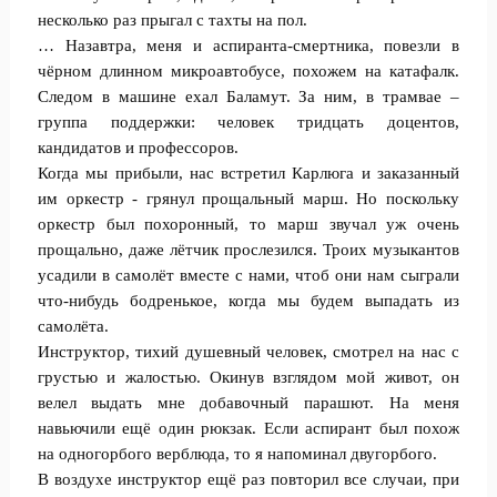
несколько раз прыгал с тахты на пол.
… Назавтра, меня и аспиранта-смертника, повезли в
чёрном длинном микроавтобусе, похожем на катафалк.
Следом в машине ехал Баламут. За ним, в трамвае –
группа поддержки: человек тридцать доцентов,
кандидатов и профессоров.
Когда мы прибыли, нас встретил Карлюга и заказанный
им оркестр - грянул прощальный марш. Но поскольку
оркестр был похоронный, то марш звучал уж очень
прощально, даже лётчик прослезился. Троих музыкантов
усадили в самолёт вместе с нами, чтоб они нам сыграли
что-нибудь бодренькое, когда мы будем выпадать из
самолёта.
Инструктор, тихий душевный человек, смотрел на нас с
грустью и жалостью. Окинув взглядом мой живот, он
велел выдать мне добавочный парашют. На меня
навьючили ещё один рюкзак. Если аспирант был похож
на одногорбого верблюда, то я напоминал двугорбого.
В воздухе инструктор ещё раз повторил все случаи, при