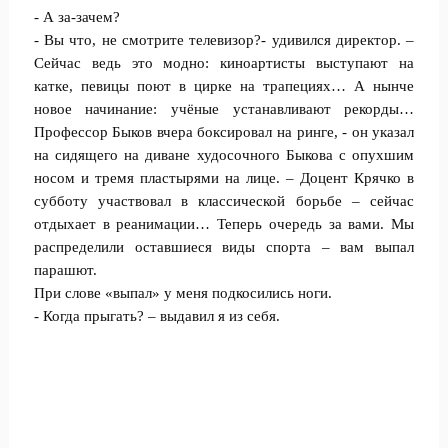
- А за-зачем?
- Вы что, не смотрите телевизор?- удивился директор. –
Сейчас ведь это модно: киноартисты выступают на
катке, певицы поют в цирке на трапециях… А нынче
новое начинание: учёные устанавливают рекорды…
Профессор Быков вчера боксировал на ринге, - он указал
на сидящего на диване худосочного Быкова с опухшим
носом и тремя пластырями на лице. – Доцент Крячко в
субботу участвовал в классической борьбе – сейчас
отдыхает в реанимации… Теперь очередь за вами. Мы
распределили оставшиеся виды спорта – вам выпал
парашют.
При слове «выпал» у меня подкосились ноги.
- Когда прыгать? – выдавил я из себя.