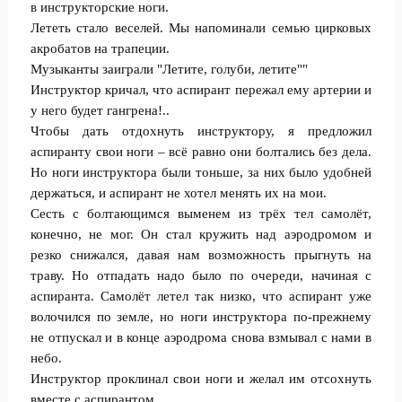
в инструкторские ноги.
Лететь стало веселей. Мы напоминали семью цирковых
акробатов на трапеции.
Музыканты заиграли "Летите, голуби, летите""
Инструктор кричал, что аспирант пережал ему артерии и
у него будет гангрена!..
Чтобы дать отдохнуть инструктору, я предложил
аспиранту свои ноги – всё равно они болтались без дела.
Но ноги инструктора были тоньше, за них было удобней
держаться, и аспирант не хотел менять их на мои.
Сесть с болтающимся выменем из трёх тел самолёт,
конечно, не мог. Он стал кружить над аэродромом и
резко снижался, давая нам возможность прыгнуть на
траву. Но отпадать надо было по очереди, начиная с
аспиранта. Самолёт летел так низко, что аспирант уже
волочился по земле, но ноги инструктора по-прежнему
не отпускал и в конце аэродрома снова взмывал с нами в
небо.
Инструктор проклинал свои ноги и желал им отсохнуть
вместе с аспирантом.