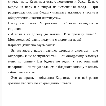
случае, но… Квартиры есть с лоджиями и без… Есть с
видом на парк и с видом на цементный завод… При
распределении, мы будем учитывать активное участие в
общественной жизни института…
Наступила пауза. Я разжевал таблетку валидола и
спросил:
- А если я не долечу до земли?.. Или пролечу мимо?..
Моя семья всё равно получит с видом на парк?
Карлюга душевно заулыбался:
- Вы же знаете наше правило: вдовам и сиротам – вне
очереди!.. И не волнуйтесь так! – он ободряюще хлопнул
меня по спине.- Вы будете не один, у вас опытный
напарник! – он ткнул пальцем в бледного юношу в очках,
забившегося в угол.
- Это аспирант, - объяснил Карлюга, - его всё равно
должны уволить по сокращению штатов.