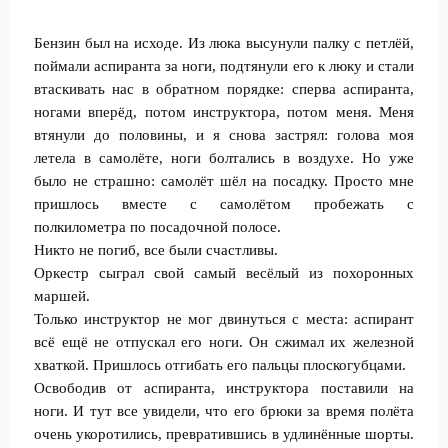
Бензин был на исходе. Из люка высунули палку с петлёй,
поймали аспиранта за ноги, подтянули его к люку и стали
втаскивать нас в обратном порядке: сперва аспиранта,
ногами вперёд, потом инструктора, потом меня. Меня
втянули до половины, и я снова застрял: голова моя
летела в самолёте, ноги болтались в воздухе. Но уже
было не страшно: самолёт шёл на посадку. Просто мне
пришлось вместе с самолётом пробежать с
полкилометра по посадочной полосе.
Никто не погиб, все были счастливы.
Оркестр сыграл свой самый весёлый из похоронных
маршей.
Только инструктор не мог двинуться с места: аспирант
всё ещё не отпускал его ноги. Он сжимал их железной
хваткой. Пришлось отгибать его пальцы плоскогубцами.
Освободив от аспиранта, инструктора поставили на
ноги. И тут все увидели, что его брюки за время полёта
очень укоротились, превратившись в удлинённые шорты.