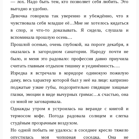
— лох. Надо быть тем, кто позволяет себя любить. Это
выгодно и удобно.
Девочка говорила так уверенно и убеждённо, что я
чувствовала себя младше её…Мне не хотелось кидаться
в спор, и что-то доказывать. Я сидела, слушала и
вспоминала прошлую осень…
Прошлой осенью, очень глубокой, на пороге декабря, я
оказалась в загородном санатории. Народу почти не
было, и меня это радовало: профессия давно приучила
считать главным отдыхом тишину и уединённость….
Изредка я встречала в коридоре одинокую пожилую
даму, весь характер которой был у неё на лице: капризно
поджатые узкие губы, подозрительно глядящие хищные
глазки, эмоции в виде вычурных гримас…к счастью, она
со мной не заговаривала.
Однажды утром я устроилась на веранде с книгой и
термосом кофе. Погода радовала солнцем и слегка
студёным прозрачным воздухом.
Но одной побыть не удалось: в соседнее кресло тяжело
опустилась моя чопорная соседка. Она не