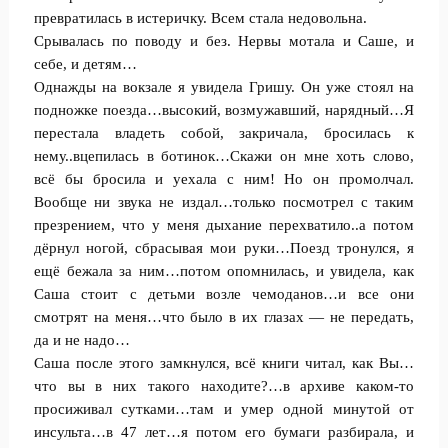
превратилась в истеричку. Всем стала недовольна.
Срывалась по поводу и без. Нервы мотала и Саше, и
себе, и детям…
Однажды на вокзале я увидела Гришу. Он уже стоял на
подножке поезда…высокий, возмужавший, нарядный…Я
перестала владеть собой, закричала, бросилась к
нему..вцепилась в ботинок…Скажи он мне хоть слово,
всё бы бросила и уехала с ним! Но он промолчал.
Вообще ни звука не издал…только посмотрел с таким
презрением, что у меня дыхание перехватило..а потом
дёрнул ногой, сбрасывая мои руки…Поезд тронулся, я
ещё бежала за ним…потом опомнилась, и увидела, как
Саша стоит с детьми возле чемоданов…и все они
смотрят на меня…что было в их глазах — не передать,
да и не надо…
Саша после этого замкнулся, всё книги читал, как Вы…
что вы в них такого находите?…в архиве каком-то
просиживал сутками…там и умер одной минутой от
инсульта…в 47 лет…я потом его бумаги разбирала, и