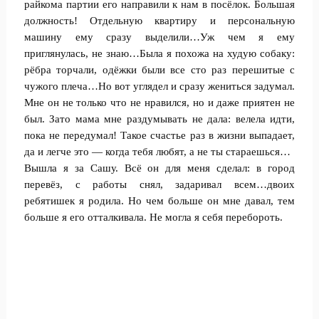
райкома партии его направили к нам в посёлок. Большая
должность! Отдельную квартиру и персональную
машину ему сразу выделили…Уж чем я ему
приглянулась, не знаю…Была я похожа на худую собаку:
рёбра торчали, одёжки были все сто раз перешитые с
чужого плеча…Но вот углядел и сразу жениться задумал.
Мне он не только что не нравился, но и даже приятен не
был. Зато мама мне раздумывать не дала: велела идти,
пока не передумал! Такое счастье раз в жизни выпадает,
да и легче это — когда тебя любят, а не ты стараешься…
Вышла я за Сашу. Всё он для меня сделал: в город
перевёз, с работы снял, задаривал всем…двоих
ребятишек я родила. Но чем больше он мне давал, тем
больше я его отталкивала. Не могла я себя перебороть.