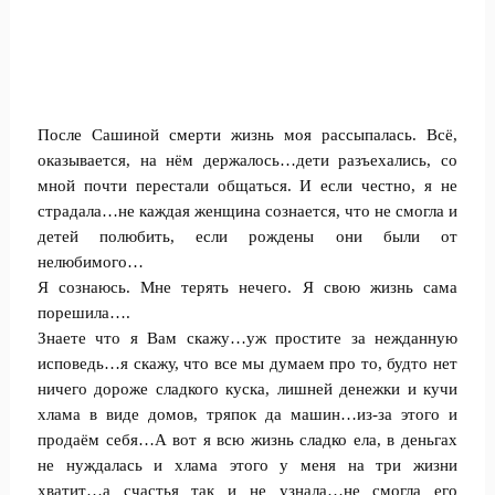
После Сашиной смерти жизнь моя рассыпалась. Всё,
оказывается, на нём держалось…дети разъехались, со
мной почти перестали общаться. И если честно, я не
страдала…не каждая женщина сознается, что не смогла и
детей полюбить, если рождены они были от
нелюбимого…
Я сознаюсь. Мне терять нечего. Я свою жизнь сама
порешила….
Знаете что я Вам скажу…уж простите за нежданную
исповедь…я скажу, что все мы думаем про то, будто нет
ничего дороже сладкого куска, лишней денежки и кучи
хлама в виде домов, тряпок да машин…из-за этого и
продаём себя…А вот я всю жизнь сладко ела, в деньгах
не нуждалась и хлама этого у меня на три жизни
хватит…а счастья так и не узнала…не смогла его