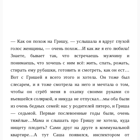
— Как он похож на Гришу, — услышала я вдруг глухой
голос женщины, — очень похож…И как же я его любила!
Знаете, бывает так, что встречаешь мужчину и
понимаешь, что хочешь с ним всё: жить, спать, рожать,
стирать ему рубашки, готовить и смотреть, как он ест…
Вот с Гришей я всего этого и хотела. Он тоже был
слесарем, и я тоже смотрела на него и мечтала о том,
чтобы он сгрёб меня в охапку своими руками со
въевшейся соляркой, и никуда не отпускал…мы оба были
из очень бедных семей: нас у родителей пятеро, и Гриша
— седьмой. Первые послевоенные годы были, очень
тяжёлые…Мама и слышать про Гришу не хотела, куда
нищету плодить? Сами друг на друге в коммунальной
квартире…А тут Саша появился, инспектором от